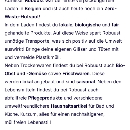
Adres­se.
Robu­ust
war der ers­te ver­pa­ckungs­freie
Laden in
Bel­gi­en
und ist auch heu­te noch ein
Zero-
Was­te-Hot­spot
!
In dem Laden fin­dest du
loka­le
,
bio­lo­gi­sche
und
fair
gehan­del­te Pro­duk­te. Auf die­se Wei­se spart Robu­ust
unnö­ti­ge Trans­por­te, was sich posi­tiv auf die Umwelt
aus­wirkt! Brin­ge dei­ne eige­nen Glä­ser und Tüten mit
und ver­mei­de Plastikmüll!
Neben Tro­cken­wa­ren fin­dest du bei Robu­ust auch
Bio-
Obst und ‑Gemü­se
sowie
Frisch­wa­ren
. Die­se
wer­den
lokal
ange­baut und sind
sai­so­nal
. Neben den
Lebens­mit­teln fin­dest du bei Robu­ust auch
abfall­freie
Pfle­ge­pro­duk­te
und ver­schie­de­ne
umwelt­freund­li­che­re
Haus­halts­ar­ti­kel
für Bad und
Küche. Kurz­um, alles für einen nach­hal­ti­ge­ren,
müll­frei­en Lebensstil!