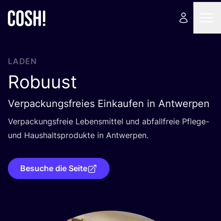
LADEN
Robuust
Verpackungsfreies Einkaufen in Antwerpen
Ver­pa­ckungs­freie Lebens­mit­tel und abfall­freie Pfle­ge-
und Haus­halts­pro­duk­te in Antwerpen.
Besuche die Seite