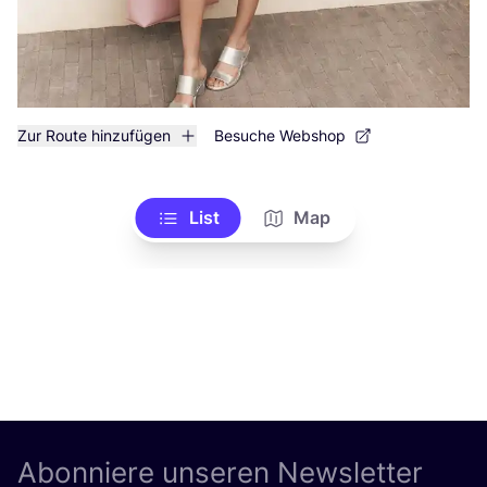
Zur Route hinzufügen
Besuche Webshop
List
Map
Abonniere unseren Newsletter