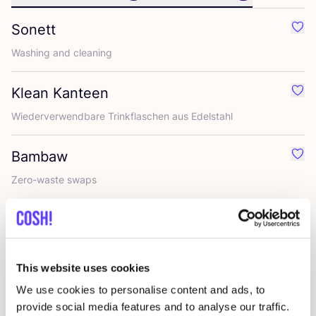
Sonett
Favo
Washing and cleaning
Klean Kanteen
Favo
Wie­der­ver­wend­ba­re Trink­fla­schen aus Edelstahl
Bambaw
Favo
Zero-was­te swaps
Dr. Bronner’s
Favor
Natur­sei­fe, Kör­per­pfle­ge
&
mehr
This website uses cookies
The Humble Co.
Favo
We use cookies to personalise content and ads, to
Mund­pfle­ge, frei von Chemikalien
provide social media features and to analyse our traffic.