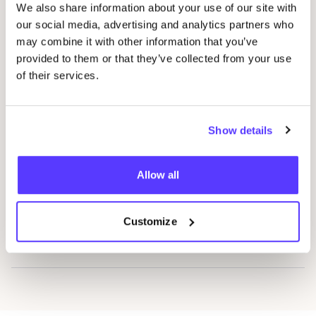
We also share information about your use of our site with
our social media, advertising and analytics partners who
Zero Waste Food
Favo
may combine it with other information that you’ve
Packa­ge-free shopping
provided to them or that they’ve collected from your use
of their services.
Denttabs
Favo
Show details
We Love The Planet
Favo
Allow all
Patch
Favo
Customize
Retulp
Favo