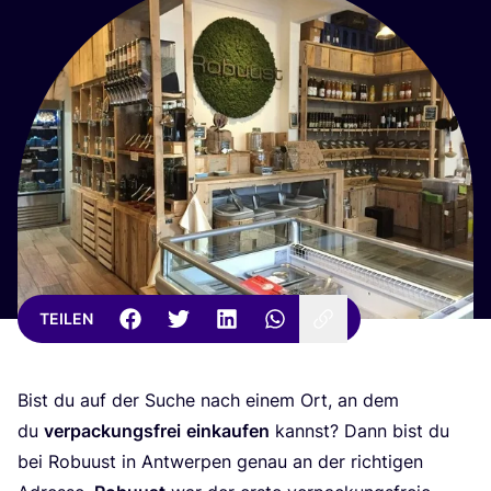
TEILEN
Bist du auf der Suche nach einem Ort, an dem
du
ver­pa­ckungs­frei
ein­kau­fen
kannst? Dann bist du
bei Robu­ust in Ant­wer­pen genau an der rich­ti­gen