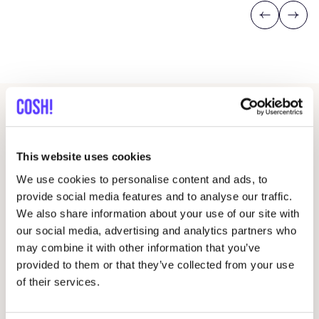
Previous
Next
Marques dans ce magasin
This website uses cookies
Marques vérifiées
2
We use cookies to personalise content and ads, to
provide social media features and to analyse our traffic.
nd
2
hand
We also share information about your use of our site with
Préf
our social media, advertising and analytics partners who
Second hand clothing
may combine it with other information that you’ve
provided to them or that they’ve collected from your use
nd
2
hand €
Préf
of their services.
Affor­dable secondhand