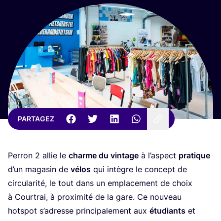
PARTAGEZ
Per­ron
2
allie le
charme du vin­tage
à l’as­pect
pra­tique
d’un maga­sin de
vélos
qui intègre le concept de
cir­cu­la­ri­té, le tout dans un empla­ce­ment de choix
à Cour­trai, à proxi­mi­té de la gare. Ce nou­veau
hots­pot s’a­dresse prin­ci­pa­le­ment aux
étu­diants
et