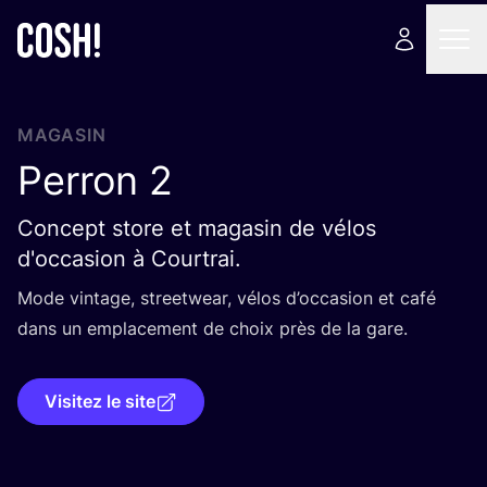
MAGASIN
Perron
2
Concept store et magasin de vélos
d'occasion à Courtrai.
Mode vin­tage, street­wear, vélos d’oc­ca­sion et café
dans un empla­ce­ment de choix près de la gare.
Visitez le site