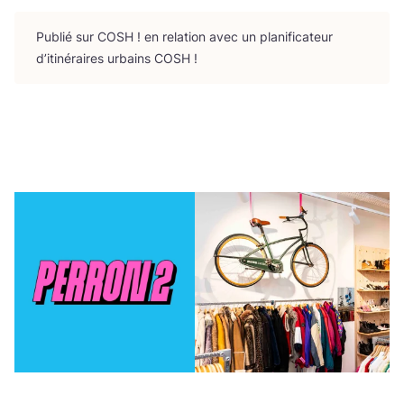
Publié sur
COSH
! en rela­tion avec un pla­ni­fi­ca­teur
d’i­ti­né­raires urbains
COSH
!