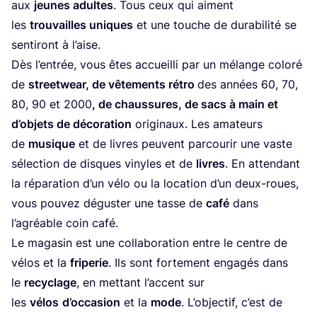
aux
jeunes adultes
. Tous ceux qui aiment
les
trou­vailles uniques
et une touche de dura­bi­li­té se
sen­ti­ront à l’aise.
Dès l’en­trée, vous êtes accueilli par un mélange colo­ré
de
street­wear, de vête­ments rétro
des années
60
,
70
,
80
,
90
et
2000
, de chaus­sures, de sacs à main et
d’ob­jets de déco­ra­tion
ori­gi­naux. Les ama­teurs
de
musique
et de livres peuvent par­cou­rir une vaste
sélec­tion de disques vinyles et de
livres
. En atten­dant
la répa­ra­tion d’un vélo ou la loca­tion d’un deux-roues,
vous pou­vez dégus­ter une tasse de
café
dans
l’a­gréable coin café.
Le maga­sin est une col­la­bo­ra­tion entre le centre de
vélos et la
fri­pe­rie
. Ils sont for­te­ment enga­gés dans
le
recy­clage
, en met­tant l’ac­cent sur
les
vélos
d’oc­ca­sion
et la
mode
. L’ob­jec­tif, c’est de