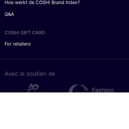
Hoe werkt de COSH! Brand Index?
Q&A
COSH! GIFT CARD
For retailers
Avec le sou­tien de