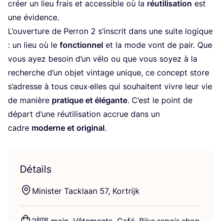
créer un lieu frais et acces­sible où la
réuti­li­sa­tion
est
une évidence.
L’ou­ver­ture de Per­ron
2
s’ins­crit dans une suite logique
: un lieu où le
fonc­tion­nel
et la mode vont de pair. Que
vous ayez besoin d’un vélo ou que vous soyez à la
recherche d’un objet vin­tage unique, ce concept store
s’a­dresse à tous ceux·elles qui sou­haitent vivre leur vie
de manière
pra­tique et élé­gante
. C’est le point de
départ d’une réuti­li­sa­tion accrue dans un
cadre
moderne et ori­gi­nal
.
Détails
Minis­ter Tack­laan
57
, Kortrijk
ème