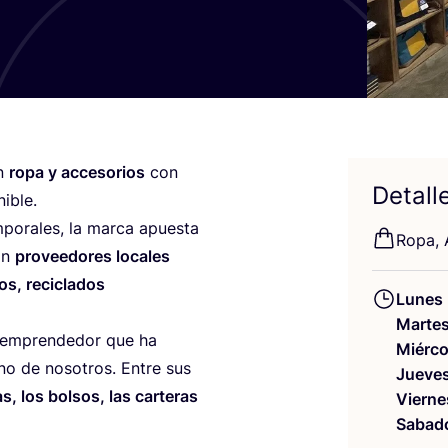
en
ropa y acce­so­rios
con
Detall
nible.
po­ra­les, la mar­ca apues­ta
Ropa, A
con
pro­vee­do­res loca­les
os, reci­cla­dos
Lunes
Marte
empren­de­dor que ha
Miérco
uno de noso­tros. Entre sus
Jueve
as, los bol­sos, las car­te­ras
Vierne
Sabad