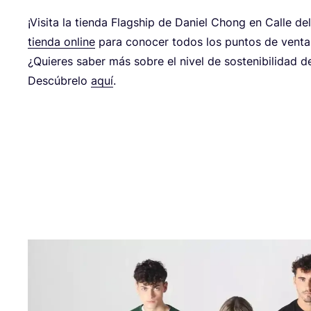
¡Visi­ta la tien­da Flagship de Daniel Chong en Calle d
tien­da onli­ne
para cono­cer todos los pun­tos de venta
¿Quie­res saber más sobre el nivel de sos­te­ni­bi­li­dad
Des­cú­bre­lo
aquí
.