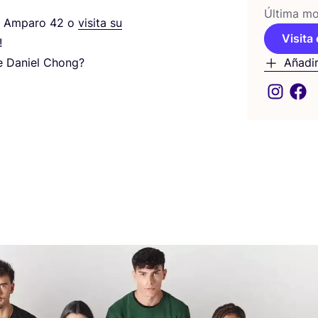
Últi­ma mod
el Ampa­ro
42
o
visi­ta su
Visita 
!
 de Daniel Chong?
Añadir