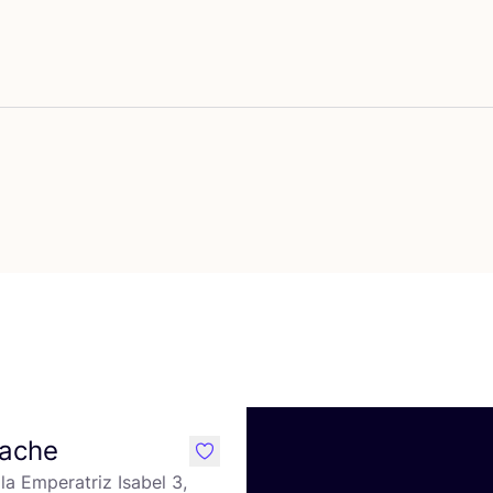
voritos {nombre}
ache
like
la Emperatriz Isabel 3,