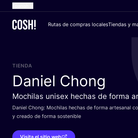
Spanish
English
Rutas de compras locales
Tiendas y ma
Dutch
French
German
Croatian
TIENDA
Daniel Chong
Mochilas unisex hechas de forma a
Daniel Chong: Mochi­las hechas de for­ma arte­sa­nal con 
y crea­do de for­ma sostenible
Visita el sitio web