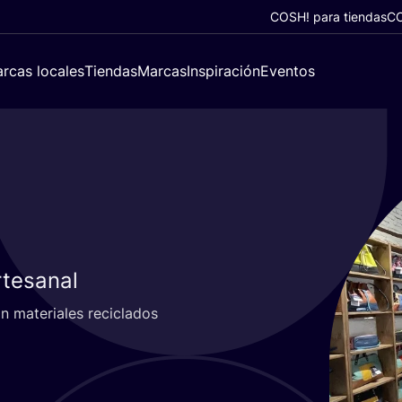
COSH! para tiendas
CO
rcas locales
Tiendas
Marcas
Inspiración
Eventos
rtesanal
mate­ria­les reci­cla­dos