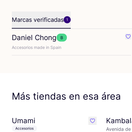
Marcas verificadas
1
Daniel Chong
B
Fa
Acce­so­rios made in Spain
Más tiendas en esa área
Umami
Kambal
like
Accesorios
Avenida de 