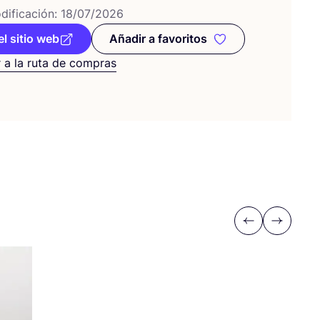
i­fi­ca­ción:
18
/
07
/
2026
el sitio web
Añadir a favoritos
Añadir a favoritos
 a la ruta de compras
Previous
Next