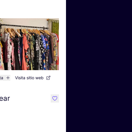
ta
Visita sitio web
ear
like