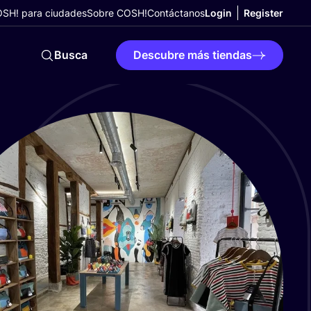
SH! para ciudades
Sobre COSH!
Contáctanos
Login
Register
Busca
Descubre más tiendas