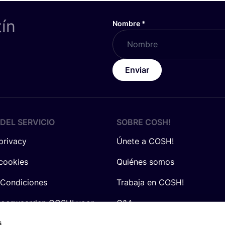
tín
Nombre
*
Enviar
DEL SERVICIO
SOBRE
COSH
!
 privacy
Únete a COSH!
 cookies
Quiénes somos
 Condiciones
Trabaja en COSH!
voorwaarden COSH! voor
Q&A
s