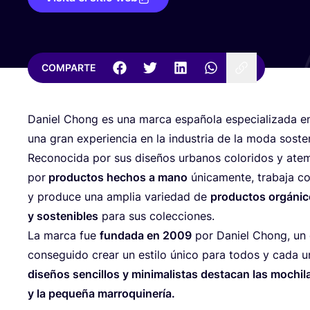
COMPARTE
Daniel Chong es una mar­ca espa­ño­la espe­cia­li­za­da 
una gran expe­rien­cia en la indus­tria de la moda soste
Reco­no­ci­da por sus dise­ños urba­nos colo­ri­dos y atem­
por
pro­duc­tos hechos a mano
úni­ca­men­te, tra­ba­ja 
y pro­du­ce una amplia varie­dad de
pro­duc­tos orgá­ni­c
y sos­te­ni­bles
para sus colecciones.
La mar­ca fue
fun­da­da en
2009
por Daniel Chong, un 
con­se­gui­do crear un esti­lo úni­co para todos y cada 
dise­ños sen­ci­llos y mini­ma­lis­tas des­ta­can las mochi­l
y la peque­ña marroquinería.