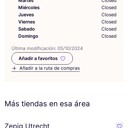
Martes
Closed
Miércoles
Closed
Jueves
Closed
Viernes
Closed
Sabado
Closed
Domingo
Closed
Últi­ma modi­fi­ca­ción:
05
/
10
/
2024
Añadir a favoritos
Añadir a favoritos
Añadir a la ruta de compras
Más tiendas en esa área
Zepig Utrecht