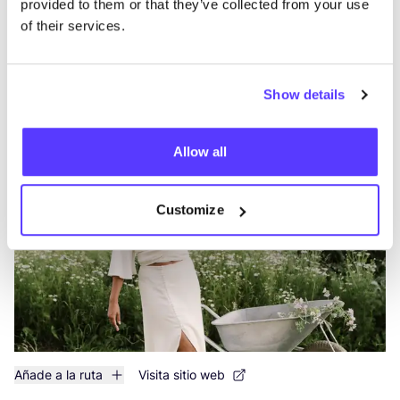
provided to them or that they’ve collected from your use
of their services.
Añade a la ruta
Visita sitio web
Show details
nienke I bijtje
like
Wagenstraat 27, Utrecht
Allow all
Ropa
Tejidos
Customize
Añade a la ruta
Visita sitio web