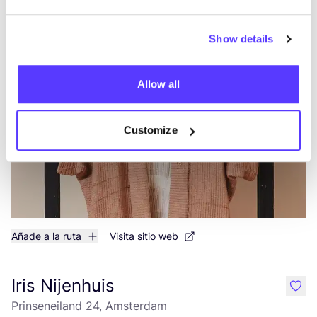
RE-GARDE
Show details
like
Zoutkeetsplein 4, Amsterdam
Ropa
Accesorios
Allow all
Customize
Añade a la ruta
Visita sitio web
Iris Nijenhuis
like
Prinseneiland 24, Amsterdam