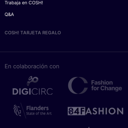
Trabaja en COSH!
Q&A
COSH! TARJETA REGALO
En cola­bo­ra­ción con