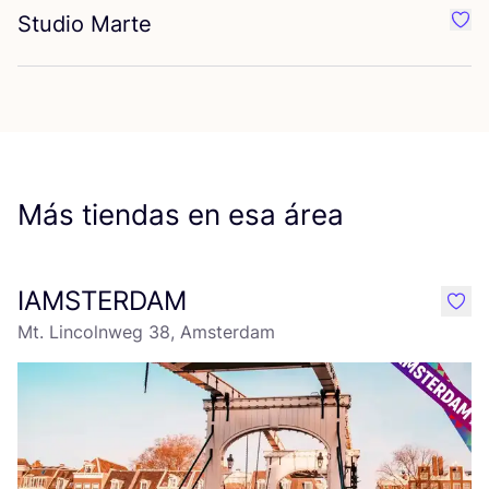
Studio Marte
Favo
Más tiendas en esa área
IAMSTERDAM
like
Mt. Lincolnweg 38, Amsterdam