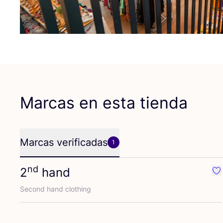
Marcas en esta tienda
Marcas verificadas
1
nd
2
hand
Fa
Second hand clothing