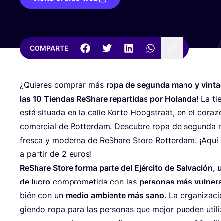
COMPARTE
¿Quie­res com­prar más
ropa de segun­da mano y vin­ta
las
10
Tien­das ReSha­re repar­ti­das por Holan­da
! La ti
está situa­da en la calle Kor­te Hoogs­traat, en el cora­
comer­cial de Rot­ter­dam. Des­cu­bre ropa de segun­da m
fres­ca y moder­na de ReSha­re Sto­re Rot­ter­dam. ¡Aquí
a par­tir de
2
euros!
ReSha­re Sto­re for­ma par­te del Ejér­ci­to de Sal­va­ción,
de lucro
com­pro­me­ti­da con las
per­so­nas más vul­ne­r
bién con un
medio ambien­te más sano
. La orga­ni­za­c
gien­do ropa para las per­so­nas que mejor pue­den uti­li­