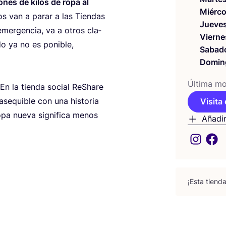
o­nes de kilos de ropa al
Miérco
tos van a parar a las Tien­das
Jueve
 emer­gen­cia, va a otros cla­
Vierne
­do ya no es poni­ble,
Sabad
Domin
Últi­ma mod
 En la tien­da social ReSha­re
e­qui­ble con una his­to­ria
Visita 
pa nue­va sig­ni­fi­ca menos
Añadir
¡Esta tien­