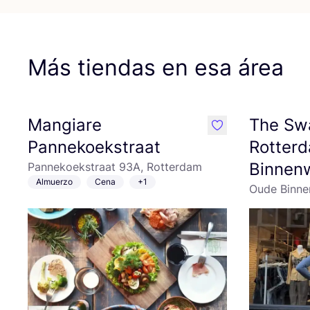
Más tiendas en esa área
Mangiare
The Sw
like
Pannekoekstraat
Rotter
Binnen
Pannekoekstraat 93A, Rotterdam
Almuerzo
Cena
+1
Oude Binne