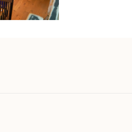
voritos {nombre}