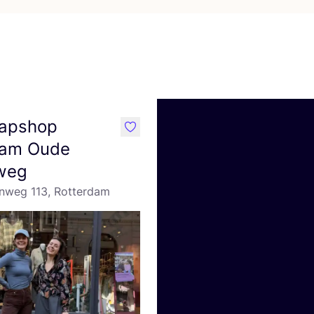
apshop
like
dam Oude
weg
nweg 113, Rotterdam