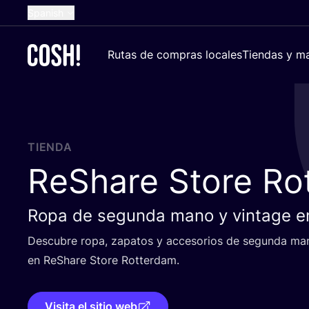
Spanish
English
Rutas de compras locales
Tiendas y ma
Dutch
French
German
Croatian
TIENDA
ReShare Store Ro
Ropa de segunda mano y vintage e
Des­cu­bre ropa, zapa­tos y acce­so­rios de segun­da man
en ReSha­re Sto­re Rotterdam.
Visita el sitio web