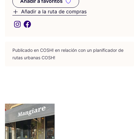
Añadir a favoritos
Añadir a favoritos
Añadir a la ruta de compras
Publi­ca­do en
COSH
! en rela­ción con un pla­ni­fi­ca­dor de
rutas urba­nas
COSH
!