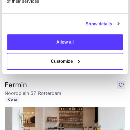
of their services.
Show details
Allow all
Customize
Añade a la ruta
Visita sitio web
Fermin
like
Noordplein 57, Rotterdam
Cena