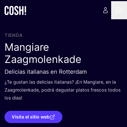
TIENDA
Mangiare
Zaagmolenkade
Delicias italianas en Rotterdam
¿Te gus­tan las deli­cias ita­lia­nas? ¡En Man­gia­re, en la
Zaag­mo­len­ka­de, podrá degus­tar pla­tos fres­cos todos
los días!
Visita el sitio web