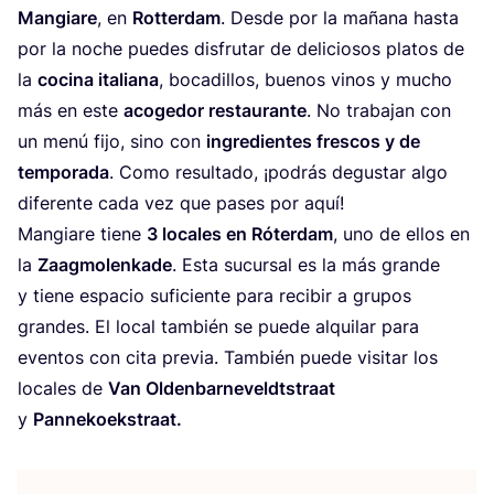
Man­gia­re
, en
Rot­ter­dam
. Des­de por la maña­na has­ta
por la noche pue­des dis­fru­tar de deli­cio­sos pla­tos de
la
coci­na ita­lia­na
, boca­di­llos, bue­nos vinos y mucho
más en este
aco­ge­dor res­tau­ran­te
. No tra­ba­jan con
un menú fijo, sino con
ingre­dien­tes fres­cos y de
tem­po­ra­da
. Como resul­ta­do, ¡podrás degus­tar algo
dife­ren­te cada vez que pases por aquí!
Man­gia­re tie­ne
3
loca­les en Róter­dam
, uno de ellos en
la
Zaag­mo­len­ka­de
. Esta sucur­sal es la más gran­de
y tie­ne espa­cio sufi­cien­te para reci­bir a gru­pos
gran­des. El local tam­bién se pue­de alqui­lar para
even­tos con cita pre­via. Tam­bién pue­de visi­tar los
loca­les de
Van Olden­bar­ne­veld­ts­traat
y
Pan­ne­koeks­traat.