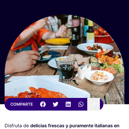
COMPARTE
Dis­fru­ta de
deli­cias fres­cas y pura­men­te ita­lia­nas en