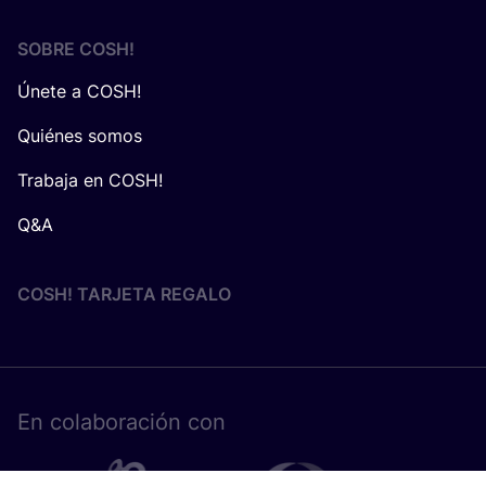
SOBRE
COSH
!
Únete a COSH!
Quiénes somos
Trabaja en COSH!
Q&A
COSH! TARJETA REGALO
En cola­bo­ra­ción con