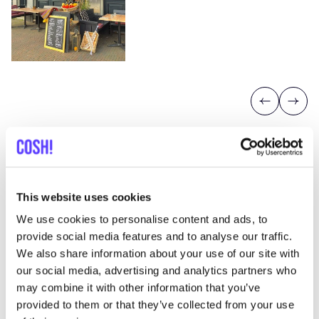
Previous
Next
This website uses cookies
Más tiendas en esa área
We use cookies to personalise content and ads, to
provide social media features and to analyse our traffic.
We also share information about your use of our site with
our social media, advertising and analytics partners who
Ding&Dingen
like
may combine it with other information that you’ve
Zwaanshals 494, Rotterdam
provided to them or that they’ve collected from your use
2a Mano
Ropa
+2