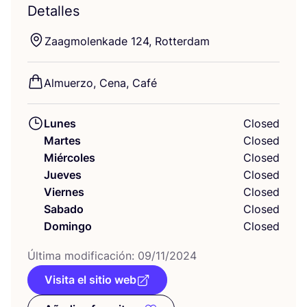
Detalles
Zaag­mo­len­ka­de
124
, Rotterdam
Almuer­zo, Cena, Café
Lunes
Closed
Martes
Closed
Miércoles
Closed
Jueves
Closed
Viernes
Closed
Sabado
Closed
Domingo
Closed
Últi­ma modi­fi­ca­ción:
09
/
11
/
2024
Visita el sitio web