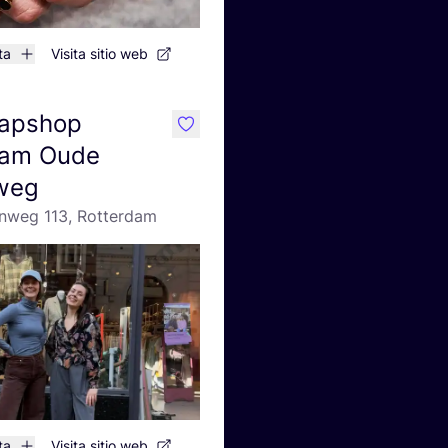
ta
Visita sitio web
apshop
like
dam Oude
weg
nweg 113, Rotterdam
ta
Visita sitio web