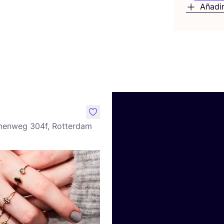
Añadir
like
nenweg 304f, Rotterdam