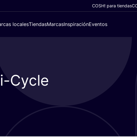
COSH! para tiendas
CO
rcas locales
Tiendas
Marcas
Inspiración
Eventos
i-Cycle