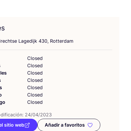
es
drechtse Lage­dijk
430
, Rotterdam
Closed
s
Closed
les
Closed
s
Closed
s
Closed
o
Closed
go
Closed
i­fi­ca­ción:
24
/
04
/
2023
el sitio web
Añadir a favoritos
Añadir a favoritos