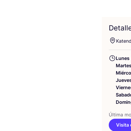
Detall
Katen­
Lunes
Marte
Miérco
Jueve
Vierne
Sabad
Domin
Últi­ma mod
Visita 