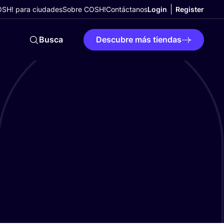
SH! para ciudades
Sobre COSH!
Contáctanos
Login
Register
Busca
Descubre más tiendas