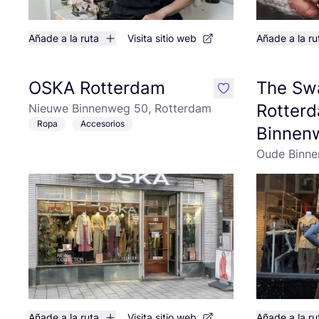
Añade a la ruta
Visita sitio web
Añade a la ru
OSKA Rotterdam
The Sw
like
Rotter
Nieuwe Binnenweg 50, Rotterdam
Ropa
Accesorios
Binnen
Oude Binne
Añade a la ruta
Visita sitio web
Añade a la ru