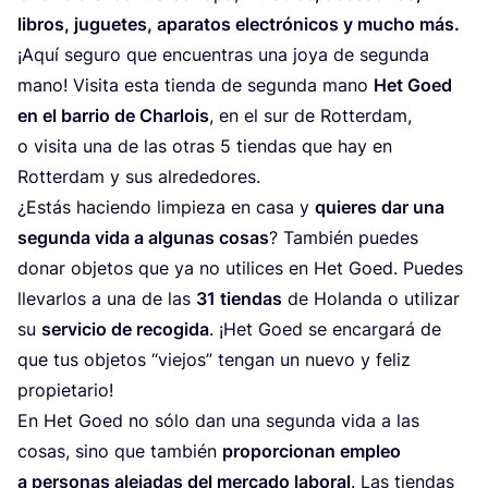
libros, jugue­tes, apa­ra­tos elec­tró­ni­cos y mucho más.
¡Aquí segu­ro que encuen­tras una joya de segun­da
mano! Visi­ta esta tien­da de segun­da mano
Het Goed
en el barrio de Char­lois
, en el sur de Rot­ter­dam,
o visi­ta una de las otras
5
tien­das que hay en
Rot­ter­dam y sus alrededores.
¿Estás hacien­do lim­pie­za en casa y
quie­res dar una
segun­da vida a algu­nas cosas
? Tam­bién pue­des
donar obje­tos que ya no uti­li­ces en Het Goed. Pue­des
lle­var­los a una de las
31
tien­das
de Holan­da o uti­li­zar
su
ser­vi­cio de reco­gi­da
. ¡Het Goed se encar­ga­rá de
que tus obje­tos
“
vie­jos” ten­gan un nue­vo y feliz
propietario!
En Het Goed no sólo dan una segun­da vida a las
cosas, sino que tam­bién
pro­por­cio­nan empleo
a per­so­nas ale­ja­das del mer­ca­do labo­ral
. Las tien­das