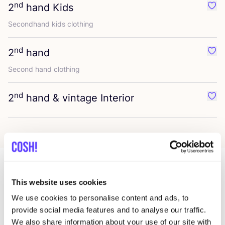
nd
2
hand Kids
Favo
Secondhand kids clothing
nd
2
hand
Favo
Second hand clothing
nd
2
hand
&
vintage Interior
Favo
This website uses cookies
Más tiendas en esa área
We use cookies to personalise content and ads, to
provide social media features and to analyse our traffic.
We also share information about your use of our site with