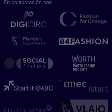
En cola­bo­ra­ción con