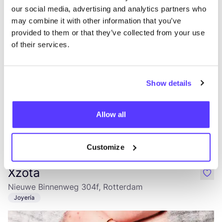
rEBEL REMAKE
like
our social media, advertising and analytics partners who
Maaskade 175D, Rotterdam
may combine it with other information that you’ve
2a Mano
Ropa
+1
provided to them or that they’ve collected from your use
of their services.
Show details
Allow all
Añade a la ruta
Visita sitio web
Customize
Xzota
like
Nieuwe Binnenweg 304f, Rotterdam
Joyería