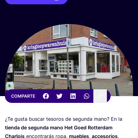
COMPARTE
¿Te gus­ta bus­car teso­ros de segun­da mano? En la
tien­da de segun­da mano Het Goed Rot­ter­dam
Char­lois
encon­tra­rás ropa,
mue­bles, acce­so­rios,