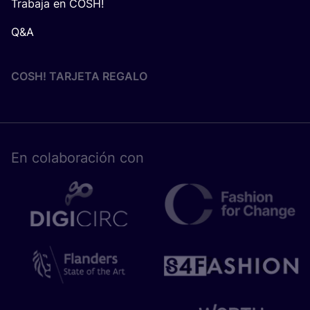
Trabaja en COSH!
Q&A
COSH! TARJETA REGALO
En cola­bo­ra­ción con