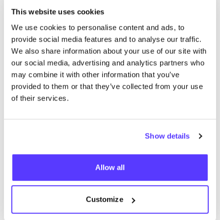
This website uses cookies
Trešpank
We use cookies to personalise content and ads, to
like
provide social media features and to analyse our traffic.
Grajska cesta 4,
We also share information about your use of our site with
Ropa
Accesorios
our social media, advertising and analytics partners who
may combine it with other information that you’ve
provided to them or that they’ve collected from your use
of their services.
Show details
Añade a la ruta
Visita sitio web
Allow all
ALEXANDRA SVENDSEN
Customize
like
Accesorios