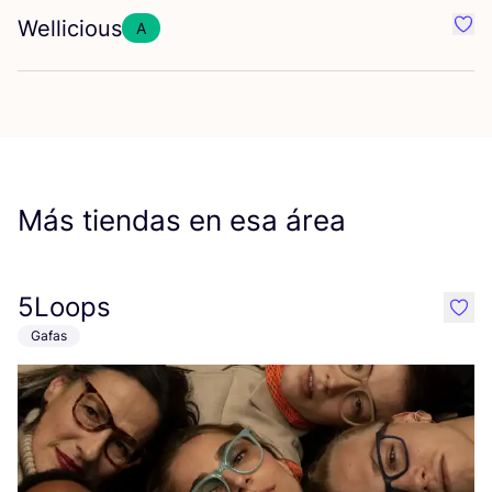
Wellicious
A
Favo
Más tiendas en esa área
5Loops
like
Gafas