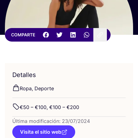
COMPARTE
Detalles
Ropa, Depor­te
€
50
– €
100
, €
100
– €
200
Últi­ma modi­fi­ca­ción:
23
/
07
/
2024
Visita el sitio web