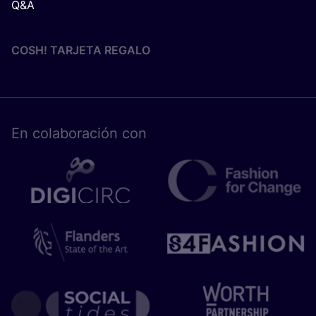
Q&A
COSH! TARJETA REGALO
En cola­bo­ra­ción con