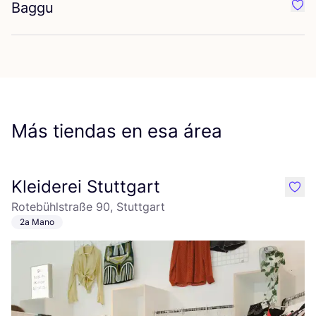
Baggu
Favo
Más tiendas en esa área
Kleiderei Stuttgart
like
Rotebühlstraße 90, Stuttgart
2a Mano