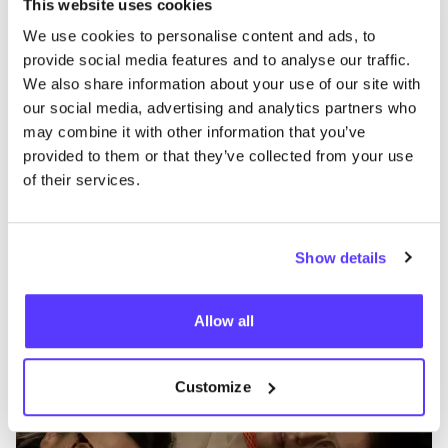
This website uses cookies
Wellicious
We use cookies to personalise content and ads, to
like
provide social media features and to analyse our traffic.
Ropa
Deporte
We also share information about your use of our site with
our social media, advertising and analytics partners who
may combine it with other information that you’ve
provided to them or that they’ve collected from your use
of their services.
Show details
Añade a la ruta
Visita sitio web
Allow all
5Loops
like
Customize
Gafas