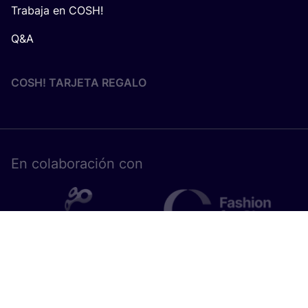
Trabaja en COSH!
Q&A
COSH! TARJETA REGALO
En cola­bo­ra­ción con