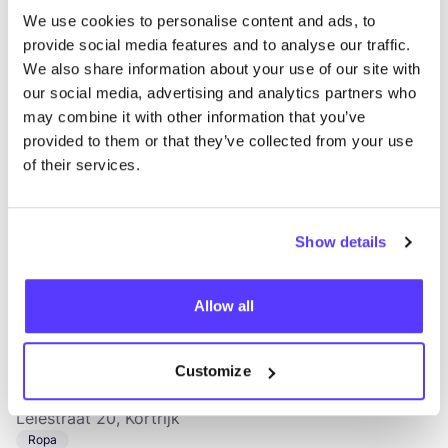
We use cookies to personalise content and ads, to
BUDA11
provide social media features and to analyse our traffic.
like
We also share information about your use of our site with
Budastraat 11, Kortrijk
our social media, advertising and analytics partners who
2a Mano
may combine it with other information that you’ve
provided to them or that they’ve collected from your use
of their services.
Show details
Allow all
Añade a la ruta
Visita sitio web
Customize
Café Costume Kortrijk
like
Leiestraat 20, Kortrijk
Ropa