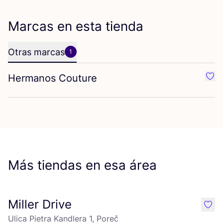
Marcas en esta tienda
Otras marcas
1
Hermanos Couture
Favo
Más tiendas en esa área
Miller Drive
like
Ulica Pietra Kandlera 1, Poreč