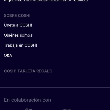
SOBRE
COSH
!
Únete a COSH!
Quiénes somos
Trabaja en COSH!
Q&A
COSH! TARJETA REGALO
En cola­bo­ra­ción con