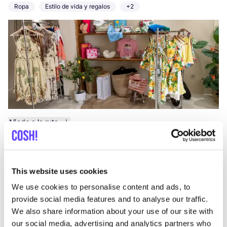
Ropa
Estilo de vida y regalos
+2
Añade a la ruta
KORK
like
This website uses cookies
Ulica Decumanus 25, Poreč
Bags
Estilo de vida y regalos
+1
We use cookies to personalise content and ads, to
provide social media features and to analyse our traffic.
We also share information about your use of our site with
our social media, advertising and analytics partners who