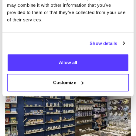
may combine it with other information that you’ve
provided to them or that they’ve collected from your use
of their services.
Añade a la ruta
Show details
Blue Poreč
Allow all
like
Ulica Decumanus 5, Poreč
Estilo de vida y regalos
Juguetes
Customize