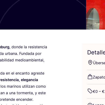
mburg
, don­de la resis­ten­cia
Detall
da urba­na. Fun­da­da por
bi­li­dad medioam­bien­tal,
Über­se
a­da en el encan­to agres­te
Zapa­t
resis­ten­cia, ele­gan­cia
 los mari­nos uti­li­zan como
€
0
– €
­tan a una tor­men­ta, y este
pre­ten­de encender.