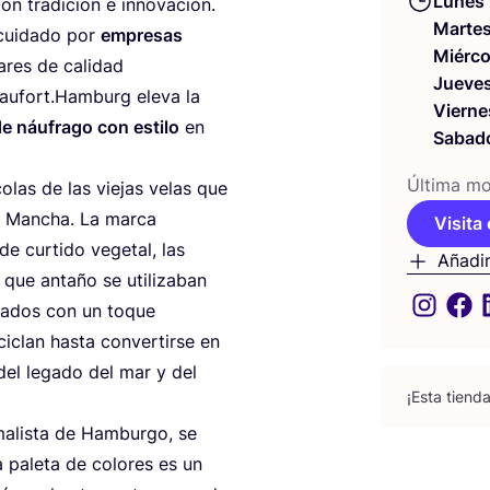
Lunes
n tra­di­ción e inno­va­ción.
Marte
cui­da­do por
empre­sas
Miérco
­res de cali­dad
Jueve
aufort.Hamburg ele­va la
Vierne
de náu­fra­go con esti­lo
en
Sabad
Últi­ma mod
colas de las vie­jas velas que
a Man­cha. La mar­ca
Visita 
e cur­ti­do vege­tal, las
Añadir
que anta­ño se uti­li­za­ban
­za­dos con un toque
­clan has­ta con­ver­tir­se en
del lega­do del mar y del
¡Esta tien­
­ma­lis­ta de Ham­bur­go, se
a pale­ta de colo­res es un