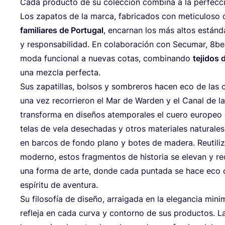
Cada pro­duc­to de su colec­ción com­bi­na a la per­fec­ció
Los zapa­tos de la mar­ca, fabri­ca­dos con meticu­loso 
fami­lia­res de Por­tu­gal
, encar­nan los más altos están­da
y res­pon­sa­bi­li­dad. En cola­bo­ra­ción con Secu­mar,
8
be
moda fun­cio­nal a nue­vas cotas, com­bi­nan­do
teji­dos 
una mez­cla perfecta.
Sus zapa­ti­llas, bol­sos y som­bre­ros hacen eco de las 
una vez reco­rrie­ron el Mar de War­den y el Canal de l
trans­for­ma en dise­ños atem­po­ra­les el cue­ro euro­peo d
telas de vela dese­cha­das y otros mate­ria­les natu­ra­les 
en bar­cos de fon­do plano y botes de made­ra. Reuti­li
moderno, estos frag­men­tos de his­to­ria se ele­van y reci
una for­ma de arte, don­de cada pun­ta­da se hace eco 
espí­ri­tu de aventura.
Su filo­so­fía de dise­ño, arrai­ga­da en la ele­gan­cia mini
refle­ja en cada cur­va y con­torno de sus pro­duc­tos. L