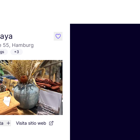
Laya
like
e 55, Hamburg
gs
+3
ta
Visita sitio web