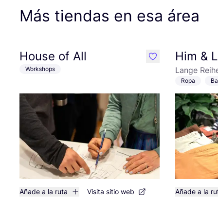
Más tiendas en esa área
House of All
Him & 
like
Workshops
Lange Reih
Ropa
Ba
Añade a la ruta
Visita sitio web
Añade a la ru