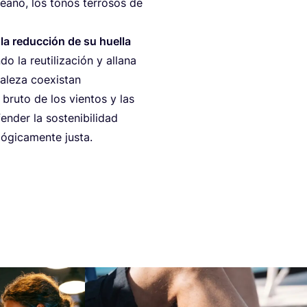
 océano, los tonos terro­sos de
 la reduc­ción de su hue­lla
o la reuti­li­za­ción y alla­na
­le­za coexis­tan
 bru­to de los vien­tos y las
er la sos­te­ni­bi­li­dad
ó­gi­ca­men­te justa.