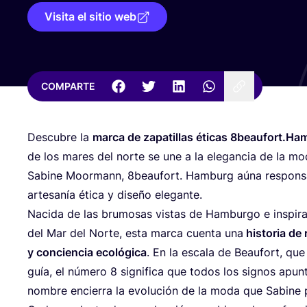
Visita el sitio web
COMPARTE
Des­cu­bre la
mar­ca de zapa­ti­llas éti­cas
8
beaufort.Ha
de los mares del nor­te se une a la ele­gan­cia de la mo
Sabi­ne Moor­mann,
8
beaufort. Ham­burg aúna res­pon­sa­
arte­sa­nía éti­ca y dise­ño elegante.
Naci­da de las bru­mo­sas vis­tas de Ham­bur­go e ins­pi­r
del Mar del Nor­te, esta mar­ca cuen­ta una
his­to­ria de 
y con­cien­cia eco­ló­gi­ca
. En la esca­la de Beau­fort, que
guía, el núme­ro
8
sig­ni­fi­ca que todos los sig­nos apun
nom­bre encie­rra la evo­lu­ción de la moda que Sabi­ne 