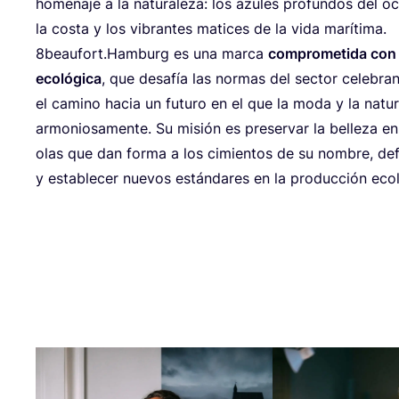
home­na­je a la natu­ra­le­za: los azu­les pro­fun­dos del
la cos­ta y los vibran­tes mati­ces de la vida marítima.
8
beaufort.Hamburg es una mar­ca
com­pro­me­ti­da con
eco­ló­gi­ca
, que desa­fía las nor­mas del sec­tor cele­bran­d
el camino hacia un futu­ro en el que la moda y la natu­ra
armo­nio­sa­men­te. Su misión es pre­ser­var la belle­za en
olas que dan for­ma a los cimien­tos de su nom­bre, defen­d
y esta­ble­cer nue­vos están­da­res en la pro­duc­ción eco­l