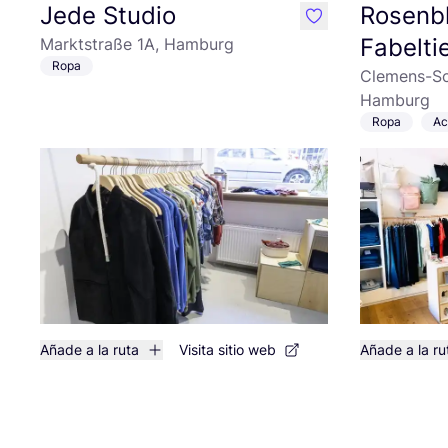
Jede Studio
Rosenbl
like
Fabelti
Marktstraße 1A, Hamburg
Ropa
Clemens-Sc
Hamburg
Ropa
Ac
Añade a la ruta
Visita sitio web
Añade a la ru