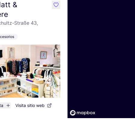
att &
like
ere
hultz-Straße 43,
cesorios
ta
Visita sitio web