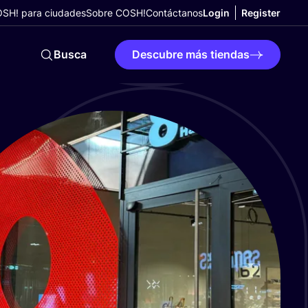
SH! para ciudades
Sobre COSH!
Contáctanos
Login
Register
Busca
Descubre más tiendas