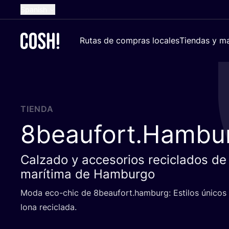
Spanish
English
Rutas de compras locales
Tiendas y ma
Dutch
French
German
Croatian
TIENDA
8
beaufort.Hambu
Calzado y accesorios reciclados de 
marítima de Hamburgo
Moda eco-chic de
8
beaufort.hamburg: Esti­los úni­cos 
lona reciclada.