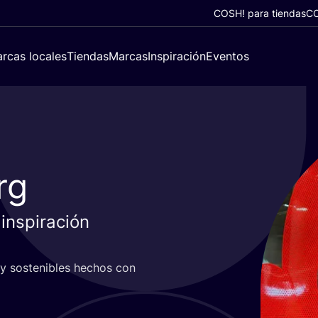
COSH! para tiendas
CO
rcas locales
Tiendas
Marcas
Inspiración
Eventos
rg
inspiración
y sos­te­ni­bles hechos con