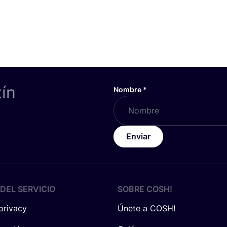
tín
Nombre
*
Enviar
DEL SERVICIO
SOBRE
COSH
!
 privacy
Únete a COSH!