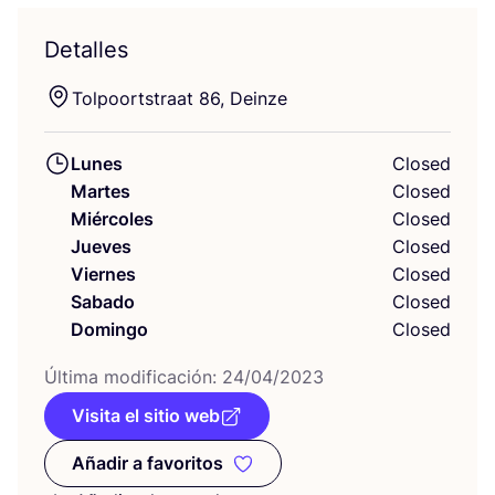
Detalles
Tol­poor­ts­traat
86
, Deinze
Lunes
Closed
Martes
Closed
Miércoles
Closed
Jueves
Closed
Viernes
Closed
Sabado
Closed
Domingo
Closed
Últi­ma modi­fi­ca­ción:
24
/
04
/
2023
Visita el sitio web
Añadir a favoritos
Añadir a favoritos