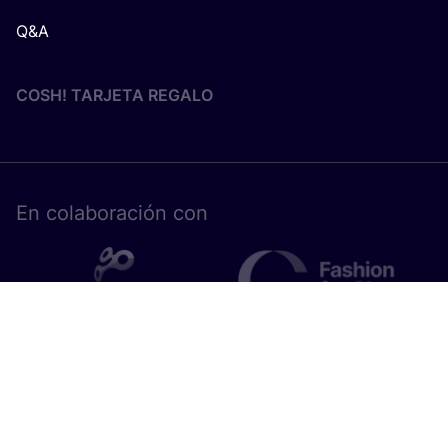
Q&A
COSH! TARJETA REGALO
En cola­bo­ra­ción con