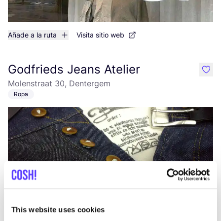
Añade a la ruta
Visita sitio web
Godfrieds Jeans Atelier
like
Molenstraat 30, Dentergem
Ropa
Añade a la ruta
Visita sitio web
This website uses cookies