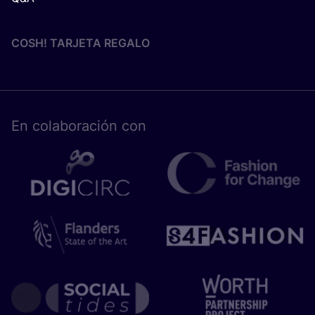
COSH! TARJETA REGALO
En cola­bo­ra­ción con