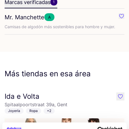
Marcas verificadas
1
Mr. Manchette
A
Favo
Cami­sas de algo­dón más sos­te­ni­bles para hom­bre y mujer.
Más tiendas en esa área
Ida e Volta
like
Spitaalpoortstraat 39a, Gent
Joyería
Ropa
+2