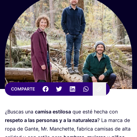
COMPARTE
¿Bus­cas una
cami­sa esti­lo­sa
que esté hecha con
res­pe­to a las per­so­nas y a la natu­ra­le­za
? La mar­ca de
ropa de Gan­te, Mr. Man­chet­te, fabri­ca cami­sas de alta