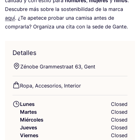
cali­dad y con esti­lo para
hom­bres
,
muje­res
y
niños
.
Des­cu­bre más sobre la sos­te­ni­bi­li­dad de la mar­ca
aquí
. ¿Te ape­te­ce pro­bar una cami­sa antes de
com­prar­la? Orga­ni­za una cita con la sede de Gante.
Detalles
Zéno­be Gram­mes­traat
63
, Gent
Ropa, Acce­so­rios, Interior
Lunes
Closed
Martes
Closed
Miércoles
Closed
Jueves
Closed
Viernes
Closed