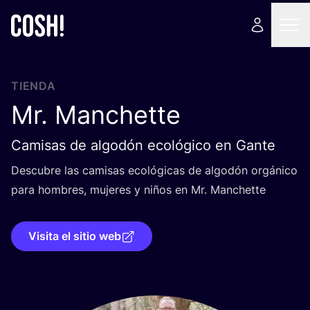
TIENDA
Mr. Manchette
Camisas de algodón ecológico en Gante
Des­cu­bre las cami­sas eco­ló­gi­cas de algo­dón orgá­ni­co
para hom­bres, muje­res y niños en Mr. Manchette
Visita el sitio web