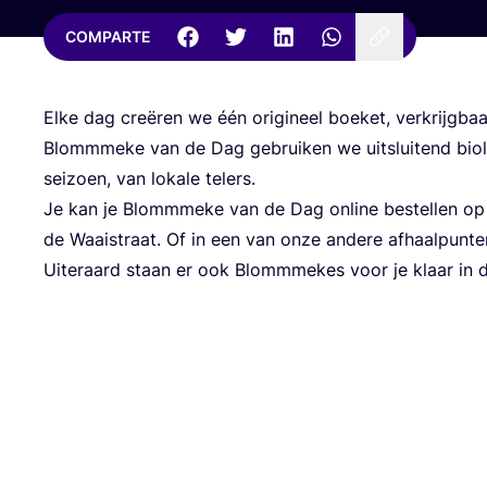
COMPARTE
Elke dag creë­ren we één ori­gi­neel boe­ket, ver­krijg­baa
Blomm­me­ke van de Dag gebrui­ken we uits­lui­tend bio­
sei­zoen, van loka­le telers.
Je kan je Blomm­me­ke van de Dag onli­ne bes­te­llen o
de Waais­traat. Of in een van onze ande­re afhaalpunte
Uite­ra­ard staan er ook Blomm­me­kes voor je klaar in 