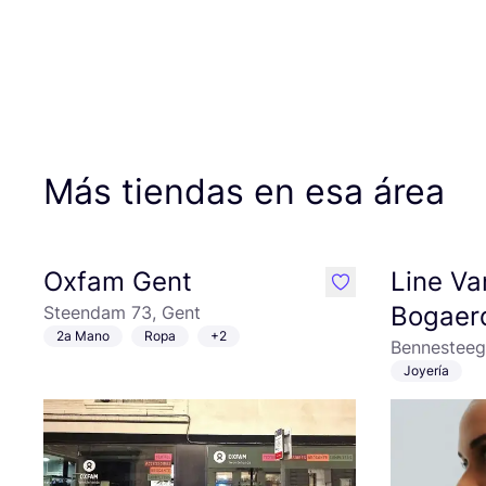
Más tiendas en esa área
Oxfam Gent
Line V
like
Bogaer
Steendam 73, Gent
2a Mano
Ropa
+2
Bennesteeg
Joyería