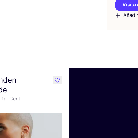
Visita 
Añadir
anden
like
de
 1a, Gent