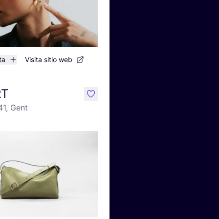
ta
Visita sitio web
RT
like
41, Gent