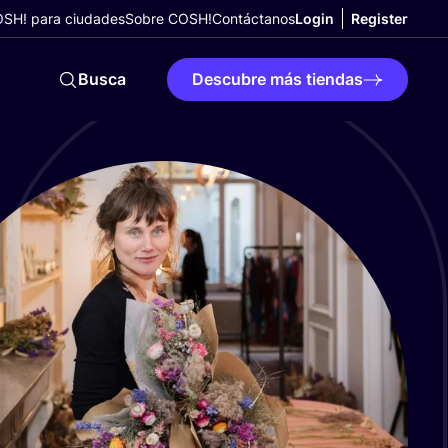
SH! para ciudades
Sobre COSH!
Contáctanos
Login
Register
Busca
Descubre más tiendas