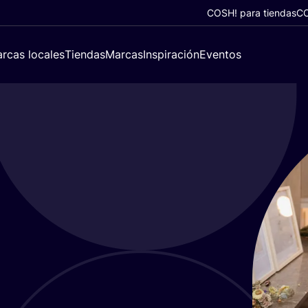
COSH! para tiendas
CO
rcas locales
Tiendas
Marcas
Inspiración
Eventos