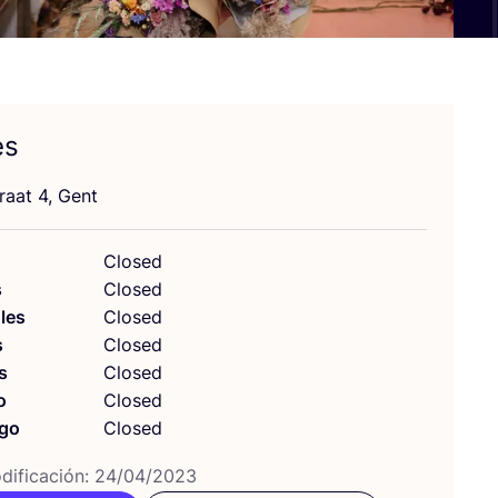
es
traat
4
, Gent
Closed
s
Closed
les
Closed
s
Closed
s
Closed
o
Closed
go
Closed
i­fi­ca­ción:
24
/
04
/
2023