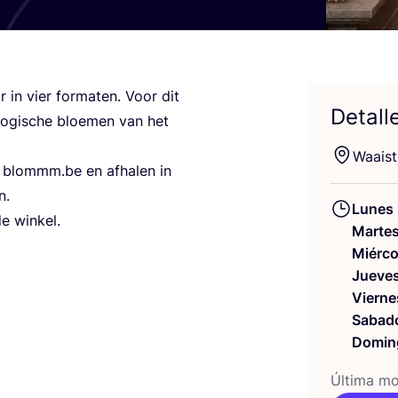
r in vier for­ma­ten. Voor dit
Detall
lo­gis­che bloe­men van het
Waais­
p blommm​.be en afha­len in
n.
Lunes
de winkel.
Marte
Miérco
Jueve
Vierne
Sabad
Domin
Últi­ma mod