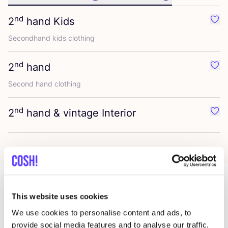
nd
2
hand Kids
Favo
Secondhand kids clothing
nd
2
hand
Favo
Second hand clothing
nd
2
hand
&
vintage Interior
Favo
This website uses cookies
Más tiendas en esa área
We use cookies to personalise content and ads, to
provide social media features and to analyse our traffic.