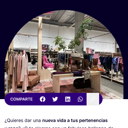
COMPARTE
¿Quie­res dar una
nue­va vida a tus per­te­nen­cias