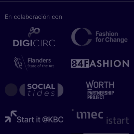
En cola­bo­ra­ción con