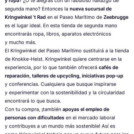
y ropa
? ¿O te ale­gras con un fabu­lo­so hallaz­go de
segun­da mano? Enton­ces la
nue­va sucur­sal de
Kring­win­kel
‘
t Rad
en el Paseo Marí­ti­mo de
Zee­brug­ge
es el lugar ideal. En esta tien­da de segun­da mano
encon­tra­rás ropa, libros, apa­ra­tos elec­tró­ni­cos
y mucho más.
El Kring­win­kel del Paseo Marí­ti­mo sus­ti­tui­rá a la tien­da
de Knok­ke-Heist. Kring­win­kel quie­re cen­trar­se en la
expe­rien­cia, por lo que tam­bién ofre­ce­rá
cafés de
repa­ra­ción, talle­res de upcy­cling, ini­cia­ti­vas pop-up
y con­fe­ren­cias. Cual­quie­ra que bus­que ins­pi­rar­se
y expe­ri­men­tar con la sos­te­ni­bi­li­dad y la cir­cu­la­ri­dad
encon­tra­rá lo que busca.
Con tu com­pra, ¡tam­bién
apo­yas el empleo de
per­so­nas con difi­cul­ta­des
en el mer­ca­do labo­ral
y con­tri­bu­yes a un mun­do más sos­te­ni­ble! Así es