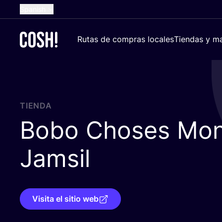
Spanish
English
Rutas de compras locales
Tiendas y ma
Dutch
French
German
Croatian
TIENDA
Bobo Choses Mo
Jamsil
Visita el sitio web