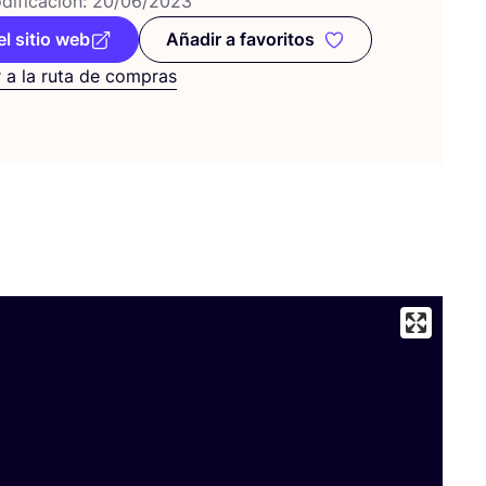
i­fi­ca­ción:
20
/
06
/
2023
el sitio web
Añadir a favoritos
Añadir a favoritos
 a la ruta de compras