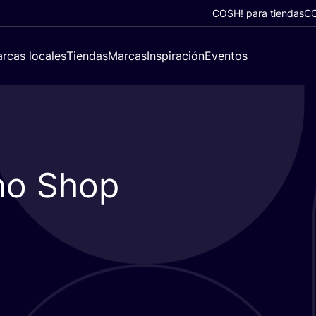
COSH! para tiendas
CO
rcas locales
Tiendas
Marcas
Inspiración
Eventos
no Shop