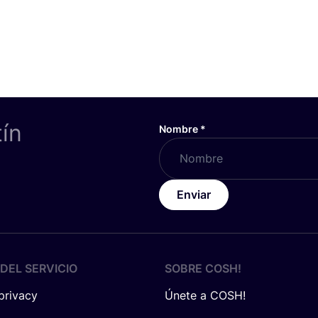
tín
Nombre
*
Enviar
DEL SERVICIO
SOBRE
COSH
!
 privacy
Únete a COSH!