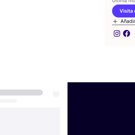
Últi­ma mod
Visita 
Añadir