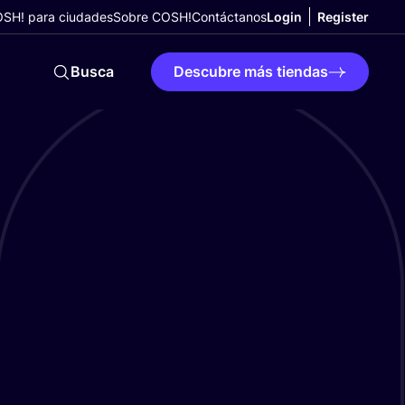
SH! para ciudades
Sobre COSH!
Contáctanos
Login
Register
Busca
Descubre más tiendas