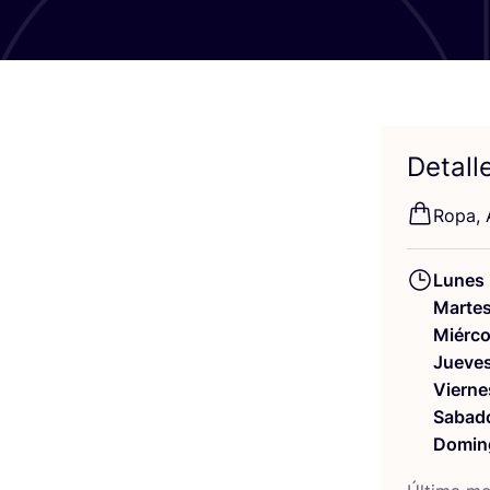
Detall
Ropa, A
Lunes
Marte
Miérco
Jueve
Vierne
Sabad
Domin