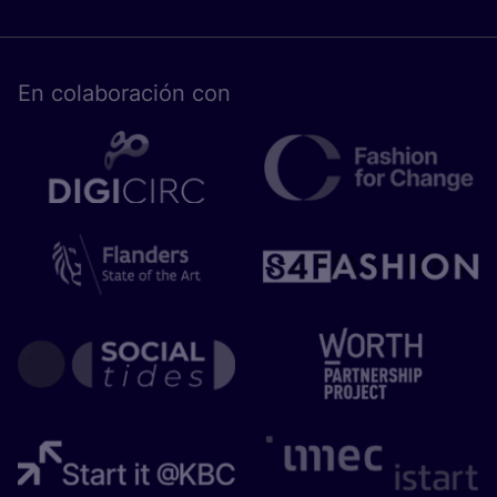
En cola­bo­ra­ción con