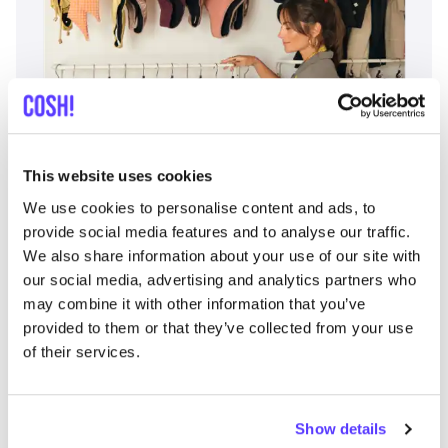
Añade a la ruta
Visita sitio web
This website uses cookies
We use cookies to personalise content and ads, to
Fashion Space
provide social media features and to analyse our traffic.
like
We also share information about your use of our site with
Avenida Francisco Andrade Fumero 1, Arona
our social media, advertising and analytics partners who
Ropa
may combine it with other information that you’ve
provided to them or that they’ve collected from your use
of their services.
Show details