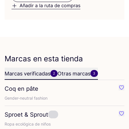
Añadir a la ruta de compras
Marcas en esta tienda
Marcas verificadas
Otras marcas
2
3
Coq en pâte
Favo
Gen­der-neu­tral fashion
Sproet
&
Sprout
Favo
Ropa eco­ló­gi­ca de niños