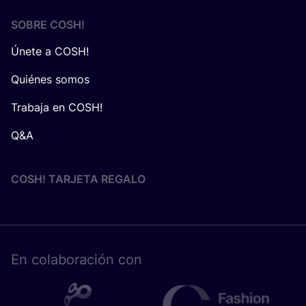
SOBRE
COSH
!
Únete a COSH!
Quiénes somos
Trabaja en COSH!
Q&A
COSH! TARJETA REGALO
En cola­bo­ra­ción con