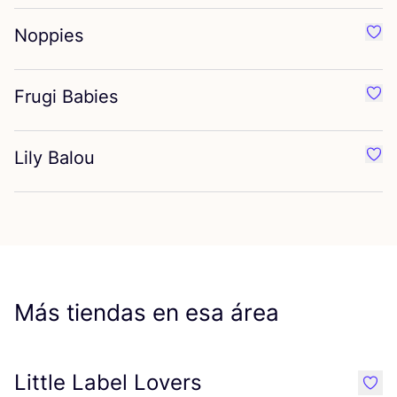
Noppies
Favo
Frugi Babies
Favo
Lily Balou
Favo
Más tiendas en esa área
Little Label Lovers
like