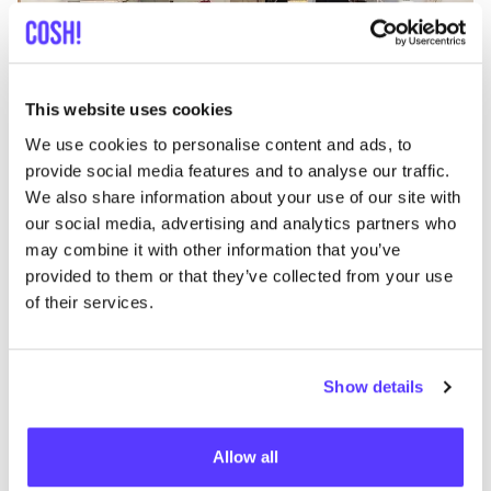
This website uses cookies
We use cookies to personalise content and ads, to
provide social media features and to analyse our traffic.
Añade a la ruta
Visita sitio web
We also share information about your use of our site with
our social media, advertising and analytics partners who
TWOTHIRDS
may combine it with other information that you’ve
like
provided to them or that they’ve collected from your use
Ropa
Deporte
+1
of their services.
Show details
Allow all