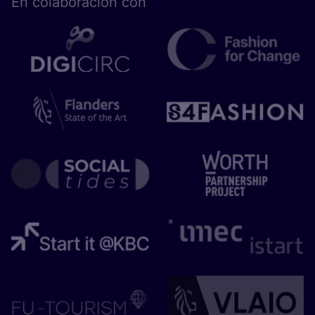
En cola­bo­ra­ción con