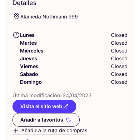
Detalles
Ala­me­da Noth­mann
999
Lunes
Closed
Martes
Closed
Miércoles
Closed
Jueves
Closed
Viernes
Closed
Sabado
Closed
Domingo
Closed
Últi­ma modi­fi­ca­ción:
24
/
04
/
2023
Visita el sitio web
Añadir a favoritos
Añadir a favoritos
Añadir a la ruta de compras