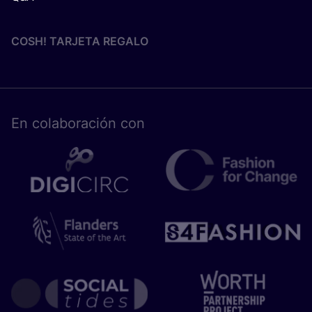
COSH! TARJETA REGALO
En cola­bo­ra­ción con