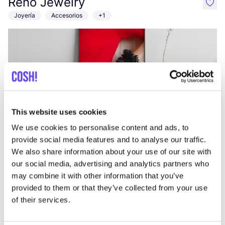
Reno Jewelry
like
Joyería
Accesorios
+1
This website uses cookies
We use cookies to personalise content and ads, to
Añade a la ruta
Visita sitio web
provide social media features and to analyse our traffic.
We also share information about your use of our site with
Ateliê TRANSmoras
our social media, advertising and analytics partners who
like
may combine it with other information that you’ve
Avenida Santa Isabel 1125,
provided to them or that they’ve collected from your use
Ropa
Zero Waste
+1
of their services.