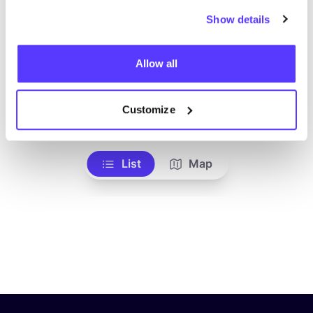
Show details
Allow all
Customize
Añade a la ruta
Visita sitio web
List
Map