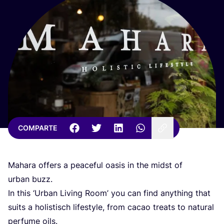
COMPARTE
Maha­ra offers a pea­ce­ful oasis in the midst of
urban buzz.
In this
‘
Urban Living Room’ you can find anything that
suits a holis­tisch lifesty­le, from cacao treats to natu­ral
per­fu­me oils.