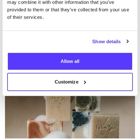
may combine it with other information that you’ve
provided to them or that they’ve collected from your use
of their services.
Show details
Añade a la ruta
Visita sitio web
Allow all
Nature Bar
like
Cosméticos
Estilo de vida y regalos
+3
Customize