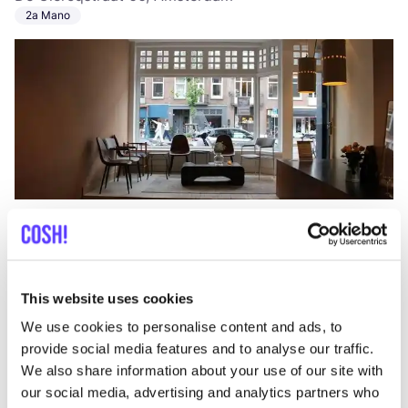
2a Mano
Añade a la ruta
Visita sitio web
Old West
like
This website uses cookies
De Clercqstraat 63, Amsterdam
We use cookies to personalise content and ads, to
2a Mano
Ropa
+4
provide social media features and to analyse our traffic.
We also share information about your use of our site with
our social media, advertising and analytics partners who