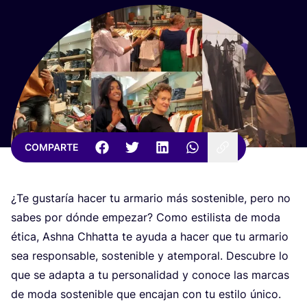
COMPARTE
¿Te gus­ta­ría hacer tu arma­rio más sos­te­ni­ble, pero no
sabes por dón­de empe­zar? Como esti­lis­ta de moda
éti­ca, Ash­na Chhat­ta te ayu­da a hacer que tu arma­rio
sea res­pon­sa­ble, sos­te­ni­ble y atem­po­ral. Des­cu­bre lo
que se adap­ta a tu per­so­na­li­dad y cono­ce las mar­cas
de moda sos­te­ni­ble que enca­jan con tu esti­lo único.