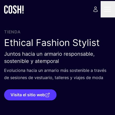
TIENDA
Ethical Fashion Stylist
Juntos hacia un armario responsable,
sostenible y atemporal
Evo­lu­cio­na hacia un arma­rio más sos­te­ni­ble a tra­vés
de sesio­nes de ves­tua­rio, talle­res y via­jes de moda
Visita el sitio web