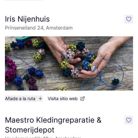
Iris Nijenhuis
like
Prinseneiland 24, Amsterdam
Añade a la ruta
Visita sitio web
Maestro Kledingreparatie &
like
Stomerijdepot