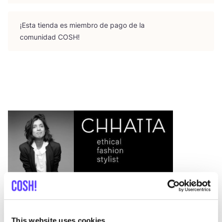
¡Esta tien­da es miem­bro de pago de la
comu­ni­dad
COSH
!
This website uses cookies