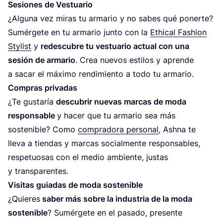
Sesio­nes de Vestuario
¿Algu­na vez miras tu arma­rio y no sabes qué poner­te?
Sumér­ge­te en tu arma­rio jun­to con la
Ethi­cal Fashion
Sty­list
y
redes­cu­bre tu ves­tua­rio actual con una
sesión de arma­rio
. Crea nue­vos esti­los y apren­de
a sacar el máxi­mo ren­di­mien­to a todo tu armario.
Com­pras privadas
¿Te gus­ta­ría
des­cu­brir nue­vas mar­cas de moda
res­pon­sa­ble
y hacer que tu arma­rio sea más
sos­te­ni­ble? Como
com­pra­do­ra per­so­nal
, Ash­na te
lle­va a tien­das y mar­cas social­men­te res­pon­sa­bles,
res­pe­tuo­sas con el medio ambien­te, jus­tas
y transparentes.
Visi­tas guia­das de moda sostenible
¿Quie­res
saber más sobre la indus­tria de la moda
sos­te­ni­ble
? Sumér­ge­te en el pasa­do, pre­sen­te