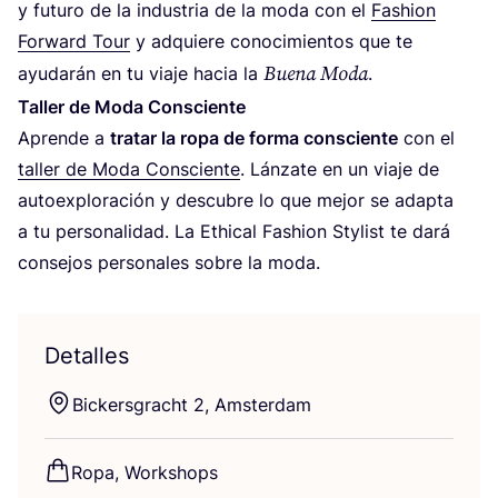
y futu­ro de la indus­tria de la moda con el
Fashion
For­ward Tour
y adquie­re cono­ci­mien­tos que te
Bue­na Moda
ayu­da­rán en tu via­je hacia la
.
Taller de Moda Consciente
Apren­de a
tra­tar la ropa de for­ma cons­cien­te
con el
taller de Moda Cons­cien­te
. Lán­za­te en un via­je de
auto­ex­plo­ra­ción y des­cu­bre lo que mejor se adap­ta
a tu per­so­na­li­dad. La Ethi­cal Fashion Sty­list te dará
con­se­jos per­so­na­les sobre la moda.
Detalles
Bic­kers­gracht
2
, Amsterdam
Ropa, Workshops