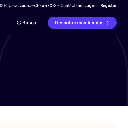
SH! para ciudades
Sobre COSH!
Contáctanos
Login
Register
Busca
Descubre más tiendas