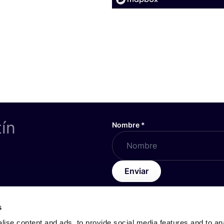
tín
Nombre
*
Enviar
s
DEL SERVICIO
SOBRE
COSH
!
ise content and ads, to provide social media features and to anal