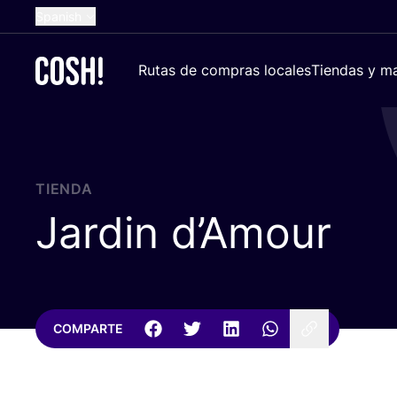
Spanish
English
Rutas de compras locales
Tiendas y ma
Dutch
French
German
Croatian
TIENDA
Jardin d’Amour
COMPARTE