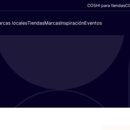
COSH! para tiendas
CO
rcas locales
Tiendas
Marcas
Inspiración
Eventos