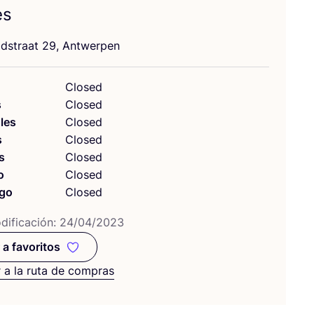
es
lds­traat
29
, Antwerpen
Closed
s
Closed
les
Closed
s
Closed
s
Closed
o
Closed
go
Closed
i­fi­ca­ción:
24
/
04
/
2023
 a favoritos
Añadir a favoritos
 a la ruta de compras