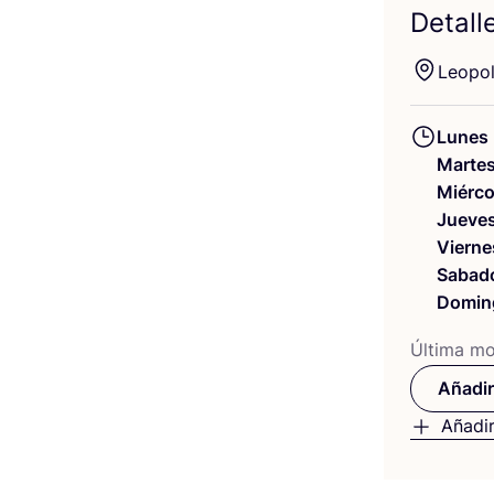
Detall
Leo­po
Lunes
Marte
Miérco
Jueve
Vierne
Sabad
Domin
Últi­ma mod
Añadir
Añadir