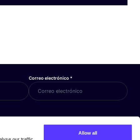
Correo electrónico
*
Allow all
COSH! TARJETA REGALO
yse our traffic.