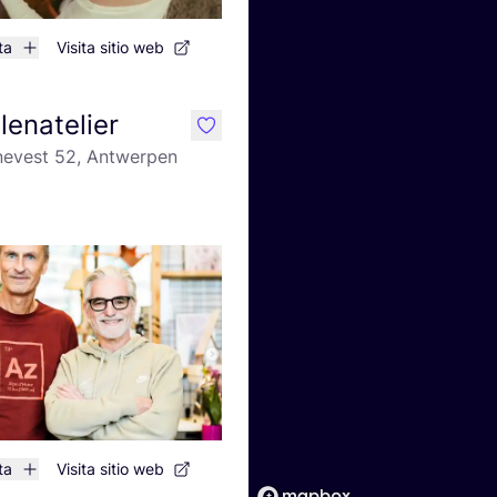
ta
Visita sitio web
lenatelier
like
jnevest 52, Antwerpen
ta
Visita sitio web