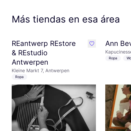
Más tiendas en esa área
REantwerp REstore
Ann Bev
like
& REstudio
Kapuciness
Ropa
Wo
Antwerpen
Kleine Markt 7, Antwerpen
Ropa