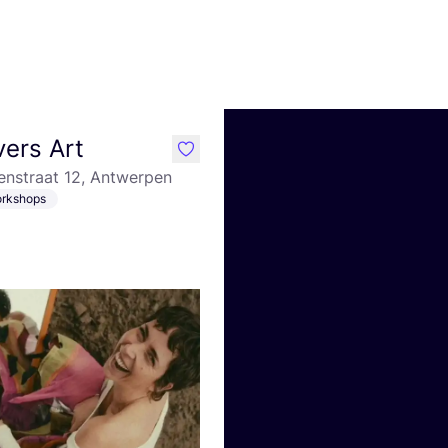
ers Art
like
enstraat 12, Antwerpen
rkshops