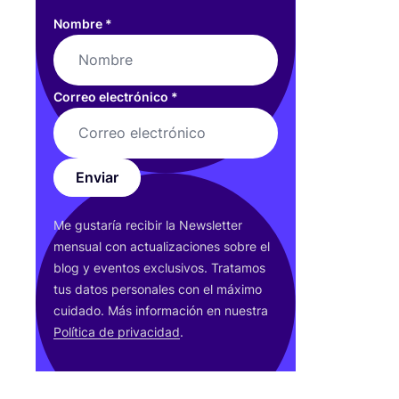
Nombre
*
Correo electrónico
*
Enviar
Me gus­ta­ría reci­bir la News­let­ter
men­sual con actua­li­za­cio­nes sobre el
blog y even­tos exclu­si­vos. Tra­ta­mos
tus datos per­so­na­les con el máxi­mo
cui­da­do. Más infor­ma­ción en nues­tra
Polí­ti­ca de pri­va­ci­dad
.