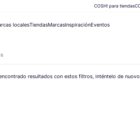
COSH! para tiendas
CO
rcas locales
Tiendas
Marcas
Inspiración
Eventos
os
con­tra­do resul­ta­dos con estos fil­tros, intén­te­lo de nuo­v