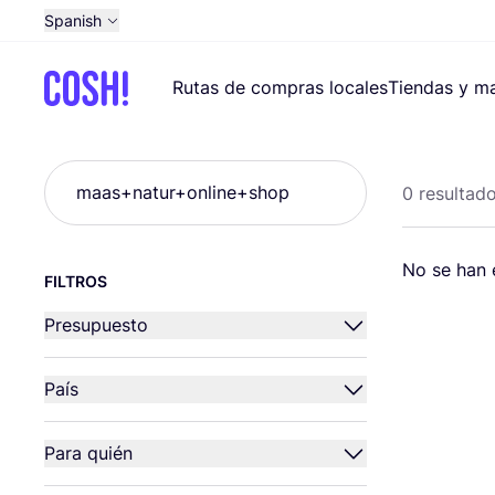
Spanish
English
Rutas de compras locales
Tiendas y ma
Dutch
French
Busca
German
0 resultad
Croatian
No se han en
FILTROS
Presupuesto
País
Para quién