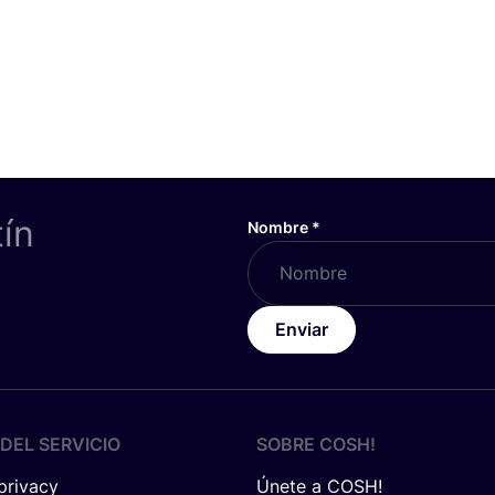
tín
Nombre
*
Enviar
DEL SERVICIO
SOBRE
COSH
!
 privacy
Únete a COSH!