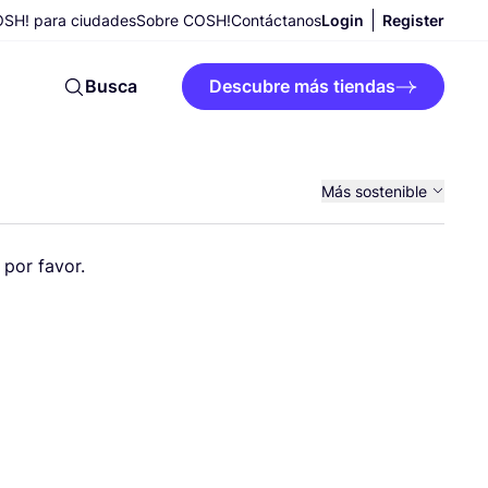
SH! para ciudades
Sobre COSH!
Contáctanos
Login
Register
Busca
Descubre más tiendas
Más sostenible
Precio más alto
o por favor.
Precio más bajo
A - Z
Z - A