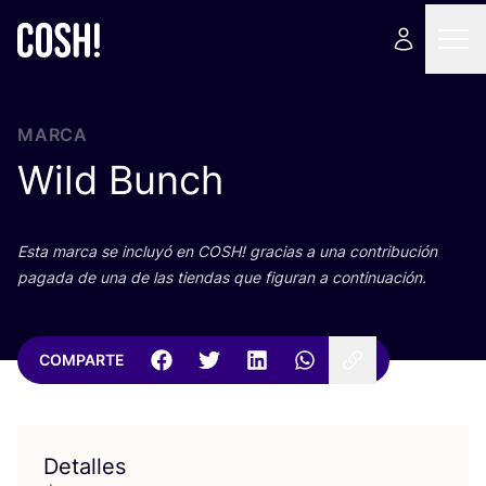
MARCA
Wild Bunch
Esta mar­ca se inclu­yó en
COSH
! gra­cias a una con­tri­bu­ción
paga­da de una de las tien­das que figu­ran a continuación.
COMPARTE
Detalles