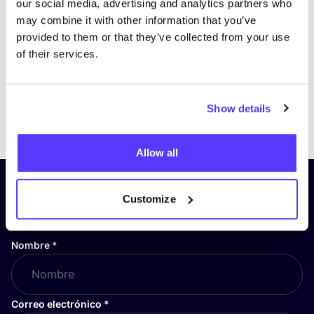
our social media, advertising and analytics partners who
may combine it with other information that you’ve
provided to them or that they’ve collected from your use
of their services.
Show details
Previous
Next
Allow all
¡Suscríbete a nuestro boletín
Customize
y mantente informado!
Nombre
*
Correo electrónico
*