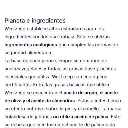
Planeta e ingredientes
Werf­zeep esta­ble­ce altos están­da­res para los
ingre­dien­tes con los que tra­ba­ja. Sólo se uti­li­zan
ingre­dien­tes eco­ló­gi­cos
que cum­plen las nor­mas de
segu­ri­dad alimentaria.
La base de cada jabón siem­pre se com­po­ne de
acei­tes vege­ta­les y todas las gra­sas base y acei­tes
esen­cia­les que uti­li­za Werf­zeep son eco­ló­gi­cos
cer­ti­fi­ca­dos. Entre las gra­sas bási­cas que uti­li­za
Werf­zeep se encuen­tran el
acei­te de argán, el acei­te
de oli­va y el acei­te de almen­dras
. Estos acei­tes tie­nen
un efec­to nutri­ti­vo sobre la piel y el cabe­llo. La mar­ca
holan­de­sa de jabo­nes
no uti­li­za acei­te de pal­ma
. Esto
se debe a que la indus­tria del acei­te de pal­ma está