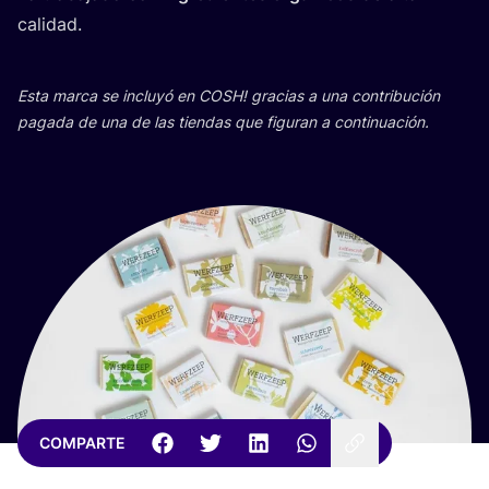
calidad.
Esta mar­ca se inclu­yó en
COSH
! gra­cias a una con­tri­bu­ción
paga­da de una de las tien­das que figu­ran a continuación.
COMPARTE