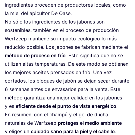
ingre­dien­tes pro­ce­den de pro­duc­to­res loca­les, como
la miel del api­cul­tor De Oase.
No sólo los ingre­dien­tes de los jabo­nes son
sos­te­ni­bles, tam­bién en el pro­ce­so de pro­duc­ción
Werf­zeep man­tie­ne su impac­to eco­ló­gi­co lo más
redu­ci­do posi­ble. Los jabo­nes se fabri­can median­te el
méto­do de pro­ce­so en frío
. Esto sig­ni­fi­ca que no se
uti­li­zan altas tem­pe­ra­tu­ras. De este modo se obtie­nen
los mejo­res acei­tes pren­sa­dos en frío. Una vez
cor­ta­dos, los blo­ques de jabón se dejan secar duran­te
6
sema­nas antes de enva­sar­los para la ven­ta. Este
méto­do garan­ti­za una mejor cali­dad en los jabo­nes
y es
efi­cien­te des­de el pun­to de vis­ta ener­gé­ti­co
.
En resu­men, con el cham­pú y el gel de ducha
natu­ra­les de Werf­zeep
pro­te­ges el medio ambien­te
y eli­ges un
cui­da­do sano para la piel y el cabe­llo
.