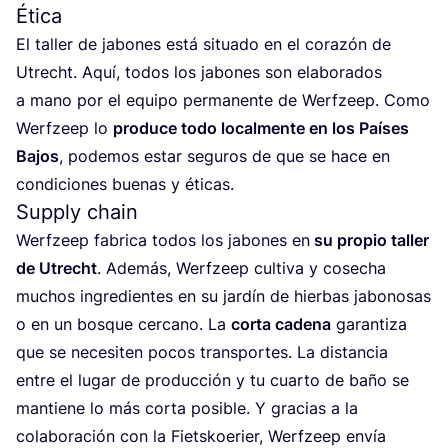
Ética
El taller de jabo­nes está situa­do en el cora­zón de
Utrecht. Aquí, todos los jabo­nes son ela­bo­ra­dos
a mano por el equi­po per­ma­nen­te de Werf­zeep. Como
Werf­zeep lo
pro­du­ce todo local­men­te en los Paí­ses
Bajos
, pode­mos estar segu­ros de que se hace en
con­di­cio­nes bue­nas y éticas.
Supply chain
Werf­zeep fabri­ca todos los jabo­nes en
su pro­pio taller
de Utrecht
. Ade­más, Werf­zeep cul­ti­va y cose­cha
muchos ingre­dien­tes en su jar­dín de hier­bas jabo­no­sas
o en un bos­que cer­cano. La
cor­ta cade­na
garan­ti­za
que se nece­si­ten pocos trans­por­tes. La dis­tan­cia
entre el lugar de pro­duc­ción y tu cuar­to de baño se
man­tie­ne lo más cor­ta posi­ble. Y gra­cias a la
cola­bo­ra­ción con la Fiets­koe­rier, Werf­zeep envía