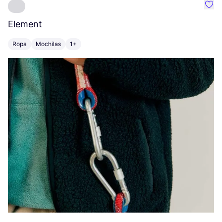
Favo
Element
C
Ropa
Mochilas
1+
Z