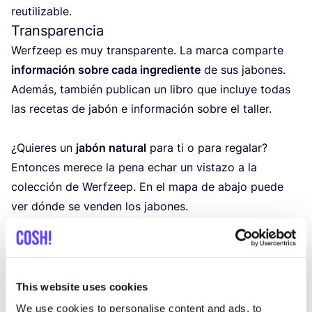
reutilizable.
Transparencia
Werf­zeep es muy trans­pa­ren­te. La mar­ca com­par­te
infor­ma­ción sobre cada ingre­dien­te
de sus jabo­nes.
Ade­más, tam­bién publi­can un libro que inclu­ye todas
las rece­tas de jabón e infor­ma­ción sobre el taller.
¿Quie­res un
jabón natu­ral
para ti o para rega­lar?
Enton­ces mere­ce la pena echar un vis­ta­zo a la
colec­ción de Werf­zeep. En el mapa de aba­jo pue­de
ver dón­de se ven­den los jabo­nes.
Detalles
This website uses cookies
Paí­ses Bajos
We use cookies to personalise content and ads, to