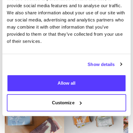
provide social media features and to analyse our traffic.
Cos­mé­ti­cos
We also share information about your use of our site with
our social media, advertising and analytics partners who
Última modificación: 03/12/2025
may combine it with other information that you’ve
Puntos de venta
provided to them or that they’ve collected from your use
of their services.
Show details
Allow all
Customize