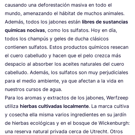
cau­san­do una defo­res­ta­ción masi­va en todo el
mun­do, ame­na­zan­do el hábi­tat de muchos animales.
Ade­más, todos los jabo­nes están
libres de sus­tan­cias
quí­mi­cas noci­vas
, como los sul­fa­tos. Hoy en día,
todos los cham­pús y geles de ducha clá­si­cos
con­tie­nen sul­fa­tos. Estos pro­duc­tos quí­mi­cos rese­can
el cue­ro cabe­llu­do y hacen que el pelo crez­ca más
des­pa­cio al absor­ber los acei­tes natu­ra­les del cue­ro
cabe­llu­do. Ade­más, los sul­fa­tos son muy per­ju­di­cia­les
para el medio ambien­te, ya que afec­tan a la vida en
nues­tros cur­sos de agua.
Para los aro­mas y extrac­tos de los jabo­nes, Werf­zeep
uti­li­za
hier­bas cul­ti­va­das local­men­te
. La mar­ca cul­ti­va
y cose­cha ella mis­ma varios ingre­dien­tes en su jar­dín
de hier­bas eco­ló­gi­cas y en el bos­que de Wic­ken­burgh:
una reser­va natu­ral pri­va­da cer­ca de Utrecht. Otros