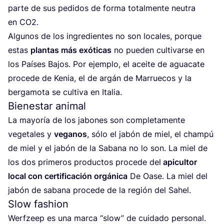
par­te de sus pedi­dos de for­ma total­men­te neu­tra
en
CO
2
.
Algu­nos de los ingre­dien­tes no son loca­les, por­que
estas
plan­tas más exó­ti­cas
no pue­den cul­ti­var­se en
los Paí­ses Bajos. Por ejem­plo, el acei­te de agua­ca­te
pro­ce­de de Kenia, el de argán de Marrue­cos y la
ber­ga­mo­ta se cul­ti­va en Italia.
Bienestar animal
La mayo­ría de los jabo­nes son com­ple­ta­men­te
vege­ta­les y
vega­nos
, sólo el jabón de miel, el cham­pú
de miel y el jabón de la Saba­na no lo son. La miel de
los dos pri­me­ros pro­duc­tos pro­ce­de del
api­cul­tor
local con cer­ti­fi­ca­ción orgá­ni­ca
De Oase. La miel del
jabón de saba­na pro­ce­de de la región del Sahel.
Slow fashion
Werf­zeep es una mar­ca
“
slow” de cui­da­do per­so­nal.