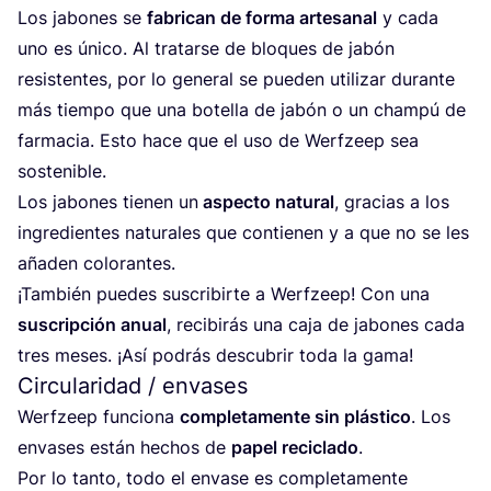
Los jabo­nes se
fabri­can de for­ma arte­sa­nal
y cada
uno es úni­co. Al tra­tar­se de blo­ques de jabón
resis­ten­tes, por lo gene­ral se pue­den uti­li­zar duran­te
más tiem­po que una bote­lla de jabón o un cham­pú de
far­ma­cia. Esto hace que el uso de Werf­zeep sea
sostenible.
Los jabo­nes tie­nen un
aspec­to natu­ral
, gra­cias a los
ingre­dien­tes natu­ra­les que con­tie­nen y a que no se les
aña­den colorantes.
¡Tam­bién pue­des sus­cri­bir­te a Werf­zeep! Con una
sus­crip­ción anual
, reci­bi­rás una caja de jabo­nes cada
tres meses. ¡Así podrás des­cu­brir toda la gama!
Circularidad / envases
Werf­zeep fun­cio­na
com­ple­ta­men­te sin plás­ti­co
. Los
enva­ses están hechos de
papel reci­cla­do
.
Por lo tan­to, todo el enva­se es com­ple­ta­men­te