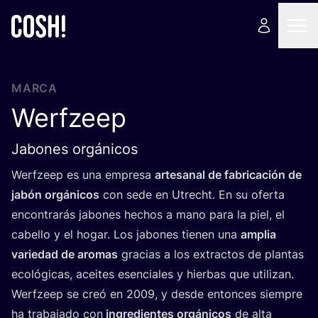
MARCA
Werfzeep
Jabones orgánicos
Werf­zeep es una empre­sa
arte­sa­nal de fabri­ca­ción de
jabón orgá­ni­cos
con sede en Utrecht. En su ofer­ta
encon­tra­rás jabo­nes hechos a mano para la piel, el
cabe­llo y el hogar. Los jabo­nes tie­nen una
amplia
varie­dad de aro­mas
gra­cias a los extrac­tos de plan­tas
eco­ló­gi­cas, acei­tes esen­cia­les y hier­bas que uti­li­zan.
Werf­zeep se creó en
2009
, y des­de enton­ces siem­pre
ha tra­ba­ja­do con
ingre­dien­tes orgá­ni­cos
de alta