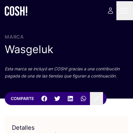
MARCA
Wasgeluk
Esta mar­ca se inclu­yó en
COSH
! gra­cias a una con­tri­bu­ción
paga­da de una de las tien­das que figu­ran a continuación.
COMPARTE
Detalles