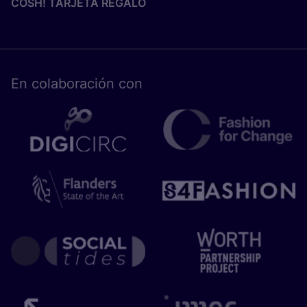
COSH! TARJETA REGALO
En cola­bo­ra­ción con