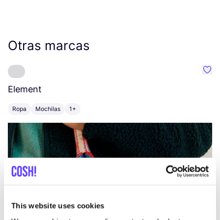
Otras marcas
Favo
Element
C
Ropa
Mochilas
1+
Z
This website uses cookies