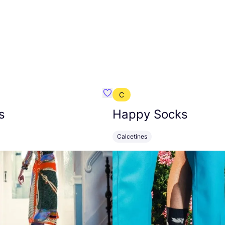
C
mbre}
Favoritos {nombre}
s
Happy Socks
Calcetines