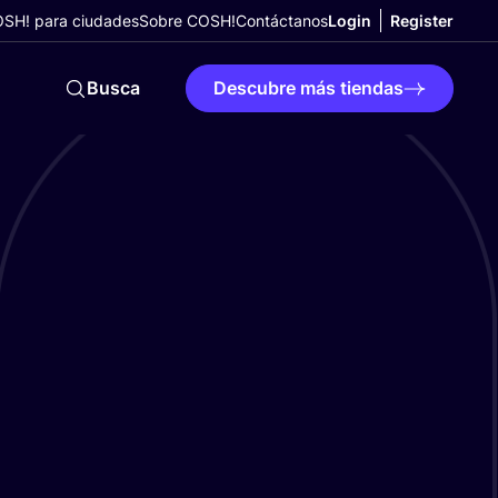
SH! para ciudades
Sobre COSH!
Contáctanos
Login
Register
Busca
Descubre más tiendas