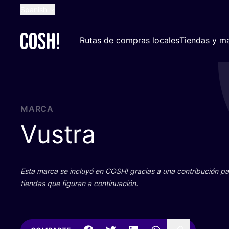
Spanish
English
Rutas de compras locales
Tiendas y ma
Dutch
French
German
Croatian
MARCA
Vustra
Esta mar­ca se inclu­yó en
COSH
! gra­cias a una con­tri­bu­ción 
tien­das que figu­ran a continuación.