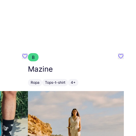
B
Favoritos {nombre}
Favorit
Mazine
Ropa
Tops-t-shirt
4+