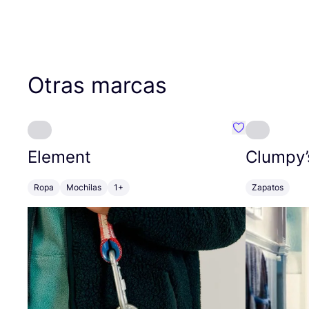
Otras marcas
Favoritos {no
Element
Clumpy’
Ropa
Mochilas
1+
Zapatos