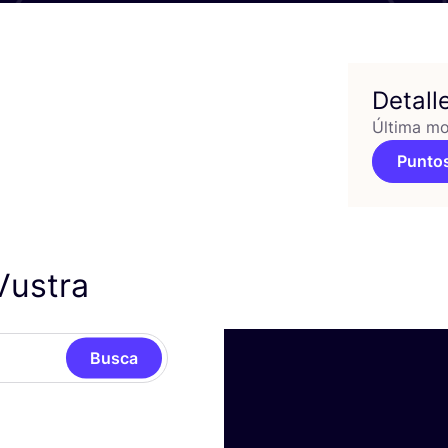
Detall
Última mo
Puntos
Vustra
Busca