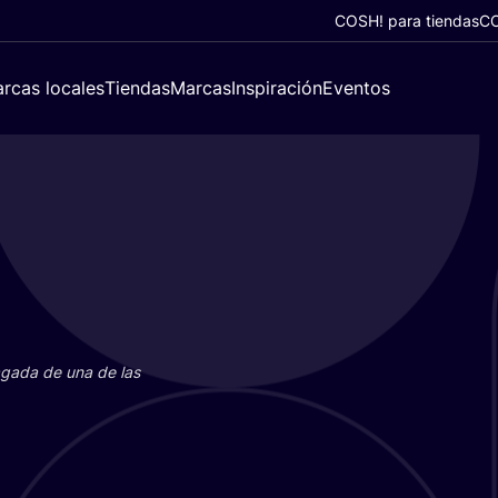
COSH! para tiendas
CO
rcas locales
Tiendas
Marcas
Inspiración
Eventos
paga­da de una de las