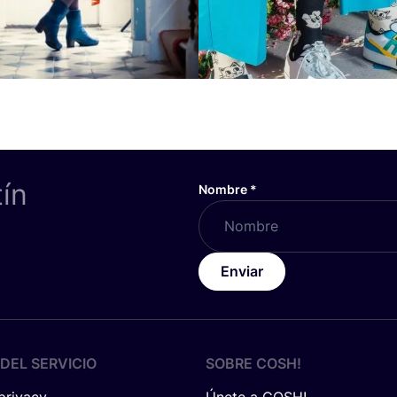
tín
Nombre
*
Enviar
DEL SERVICIO
SOBRE
COSH
!
 privacy
Únete a COSH!