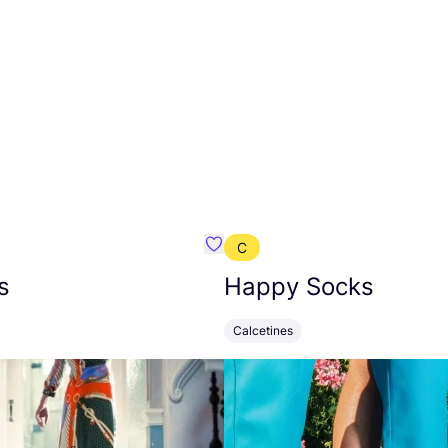
C
mbre}
Favoritos {nombre}
s
Happy Socks
Calcetines