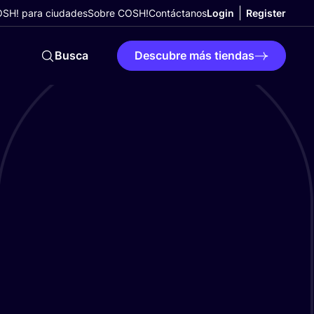
SH! para ciudades
Sobre COSH!
Contáctanos
Login
Register
Busca
Descubre más tiendas