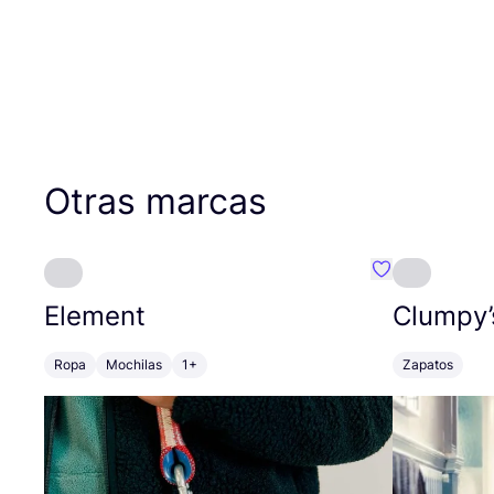
Otras marcas
Favoritos {no
Element
Clumpy’
Ropa
Mochilas
1+
Zapatos