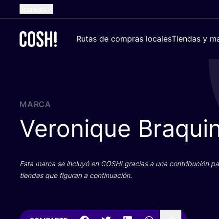
Spanish
English
Rutas de compras locales
Tiendas y ma
Dutch
French
German
Croatian
MARCA
Veronique Braqui
Esta mar­ca se inclu­yó en
COSH
! gra­cias a una con­tri­bu­ción 
tien­das que figu­ran a continuación.