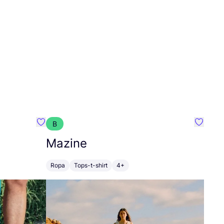
B
Favoritos {nombre}
Favorit
Mazine
Ropa
Tops-t-shirt
4+