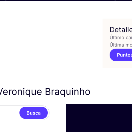
Detall
Último ca
Última mo
Puntos
Veronique Braquinho
Busca