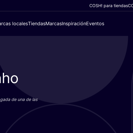
COSH! para tiendas
CO
rcas locales
Tiendas
Marcas
Inspiración
Eventos
nho
paga­da de una de las