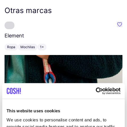
Otras marcas
Favo
Element
C
Ropa
Mochilas
1+
Z
This website uses cookies
We use cookies to personalise content and ads, to
provide social media features and to analyse our traffic.