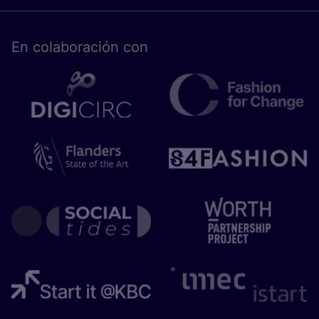
En cola­bo­ra­ción con