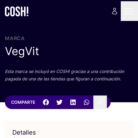
MARCA
VegVit
Esta mar­ca se inclu­yó en
COSH
! gra­cias a una con­tri­bu­ción
paga­da de una de las tien­das que figu­ran a continuación.
COMPARTE
Detalles