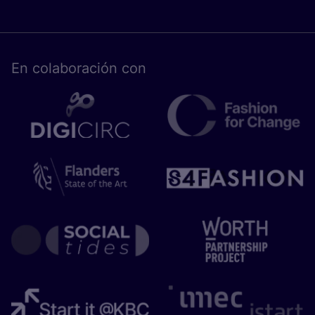
En cola­bo­ra­ción con