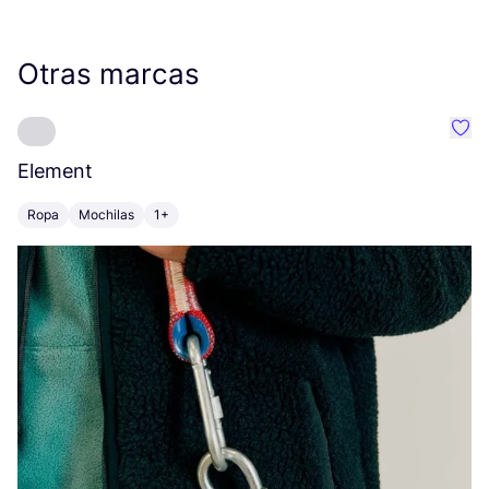
Otras marcas
Favo
Element
C
Ropa
Mochilas
1+
Z