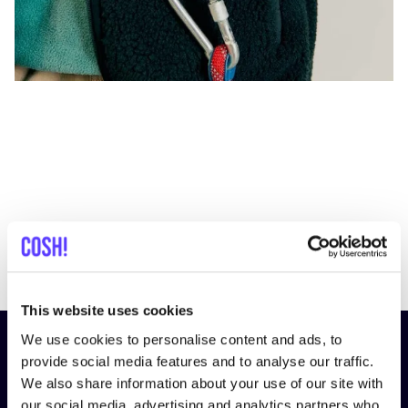
Previous
Next
This website uses cookies
We use cookies to personalise content and ads, to
¡Suscríbete a nuestro boletín
provide social media features and to analyse our traffic.
y mantente informado!
We also share information about your use of our site with
our social media, advertising and analytics partners who