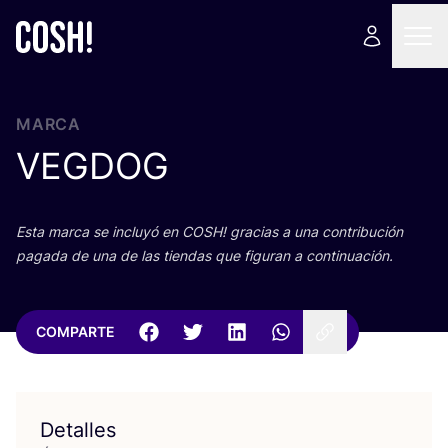
MARCA
VEGDOG
Esta mar­ca se inclu­yó en
COSH
! gra­cias a una con­tri­bu­ción
paga­da de una de las tien­das que figu­ran a continuación.
COMPARTE
Detalles