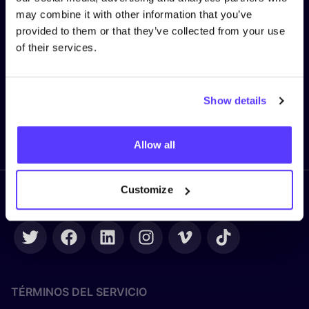
Nombre
*
may combine it with other information that you’ve
provided to them or that they’ve collected from your use
of their services.
Correo electrónico
*
Show details
Enviar
Allow all
Customize
Síguenos
TÉRMINOS DEL SERVICIO