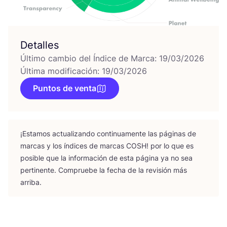
Detalles
Último cambio del Índice de Marca: 19/03/2026
Última modificación: 19/03/2026
Puntos de venta
¡Esta­mos actua­li­zan­do con­ti­nua­men­te las pági­nas de
mar­cas y los índi­ces de mar­cas
COSH
! por lo que es
posi­ble que la infor­ma­ción de esta pági­na ya no sea
per­ti­nen­te. Com­prue­be la fecha de la revi­sión más
arriba.