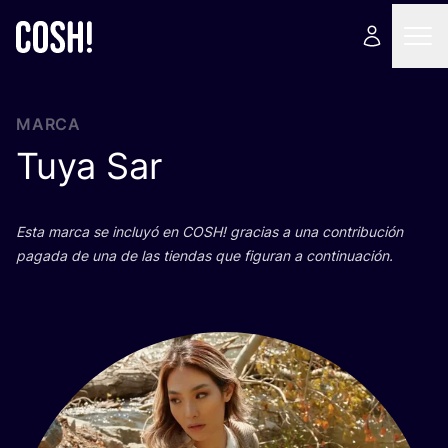
MARCA
Tuya Sar
Esta mar­ca se inclu­yó en
COSH
! gra­cias a una con­tri­bu­ción
paga­da de una de las tien­das que figu­ran a continuación.