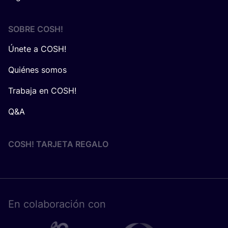
SOBRE
COSH
!
Únete a COSH!
Quiénes somos
Trabaja en COSH!
Q&A
COSH! TARJETA REGALO
En cola­bo­ra­ción con