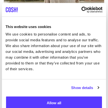
Añade a la ruta
Visita sitio web
This website uses cookies
List
Map
We use cookies to personalise content and ads, to
provide social media features and to analyse our traffic.
We also share information about your use of our site with
our social media, advertising and analytics partners who
may combine it with other information that you’ve
provided to them or that they’ve collected from your use
of their services.
Show details
Otras marcas
Allow all
Favo