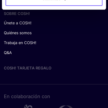
SOBRE
COSH
!
Únete a COSH!
Quiénes somos
Trabaja en COSH!
Q&A
COSH! TARJETA REGALO
En cola­bo­ra­ción con