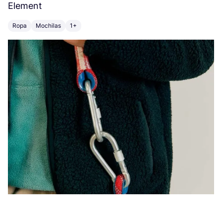
Element
C
Ropa
Mochilas
1+
Z