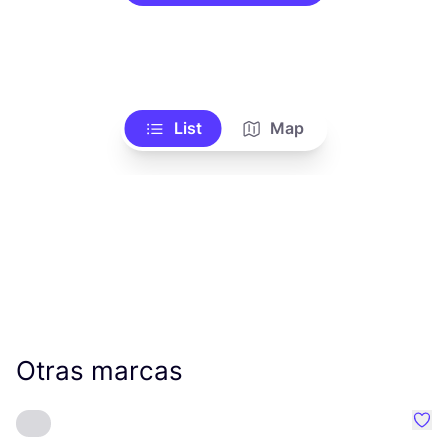
List
Map
Otras marcas
Favo