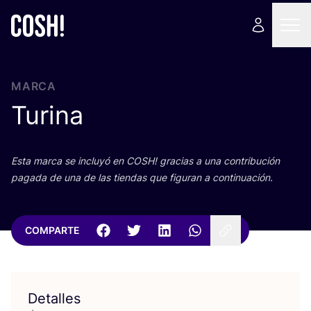
MARCA
Turina
Esta mar­ca se inclu­yó en
COSH
! gra­cias a una con­tri­bu­ción
paga­da de una de las tien­das que figu­ran a continuación.
COMPARTE
Detalles