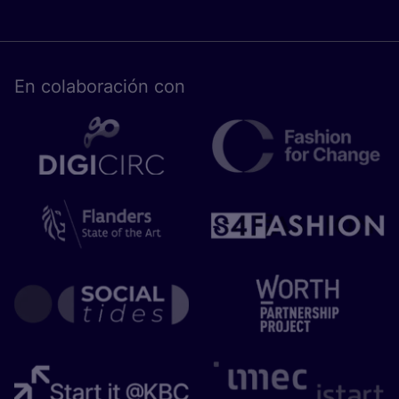
En cola­bo­ra­ción con