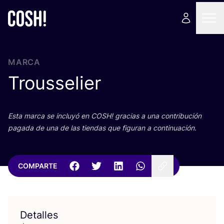
MARCA
Trousselier
Esta mar­ca se inclu­yó en
COSH
! gra­cias a una con­tri­bu­ción
paga­da de una de las tien­das que figu­ran a continuación.
COMPARTE
Detalles