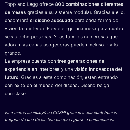
Topp and Legg ofre­ce
800
com­bi­na­cio­nes dife­ren­tes
de mesas
gra­cias a su sis­te­ma modu­lar. Gra­cias a ello,
encon­tra­rá
el dise­ño ade­cua­do
para cada for­ma de
vivien­da o inte­rior. Pue­de ele­gir una mesa para cua­tro,
seis u ocho per­so­nas. Y las fami­lias nume­ro­sas que
ado­ran las cenas aco­ge­do­ras pue­den inclu­so ir a lo
grande.
La empre­sa cuen­ta con
tres gene­ra­cio­nes de
expe­rien­cia
en inte­rio­res
y una
visión inno­va­do­ra del
futu­ro
. Gra­cias a esta com­bi­na­ción, están entran­do
con éxi­to en el mun­do del dise­ño. Dise­ño bel­ga
con clase.
Esta mar­ca se inclu­yó en
COSH
! gra­cias a una con­tri­bu­ción
paga­da de una de las tien­das que figu­ran a continuación.