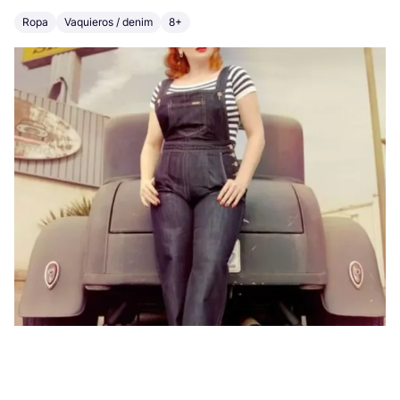
Ropa
Vaquieros / denim
8+
Vi