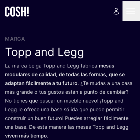
MARCA
Topp and Legg
La mar­ca bel­ga Topp and Legg fabri­ca
mesas
modu­la­res de cali­dad, de todas las for­mas, que se
adap­tan fácil­men­te a tu futu­ro
. ¿Te mudas a una casa
más gran­de o tus gus­tos están a pun­to de cam­biar?
No tie­nes que bus­car un mue­ble nue­vo! ¡Topp and
Legg le ofre­ce una base sóli­da que pue­de per­mi­tir
cons­truir un buen futu­ro! Pue­des arre­glar fácil­men­te
una base. De esta mane­ra las mesas Topp and Legg
viven más tiem­po
.