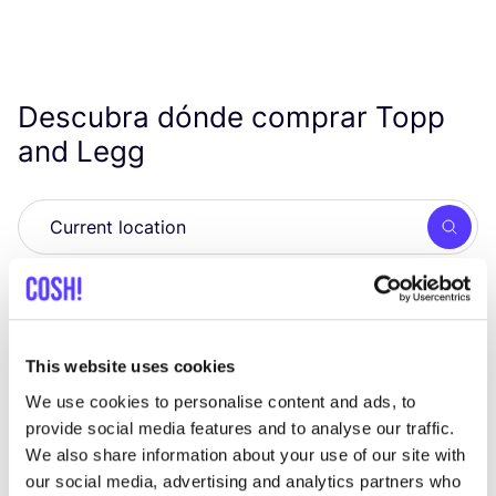
Descubra dónde comprar Topp
and Legg
Busc
No encontramos ningún resultado para tus
This website uses cookies
criterios de búsqueda.
We use cookies to personalise content and ads, to
provide social media features and to analyse our traffic.
Ve todas las tiendas
We also share information about your use of our site with
our social media, advertising and analytics partners who