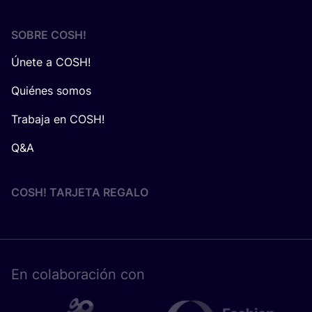
SOBRE
COSH
!
Únete a COSH!
Quiénes somos
Trabaja en COSH!
Q&A
COSH! TARJETA REGALO
En cola­bo­ra­ción con