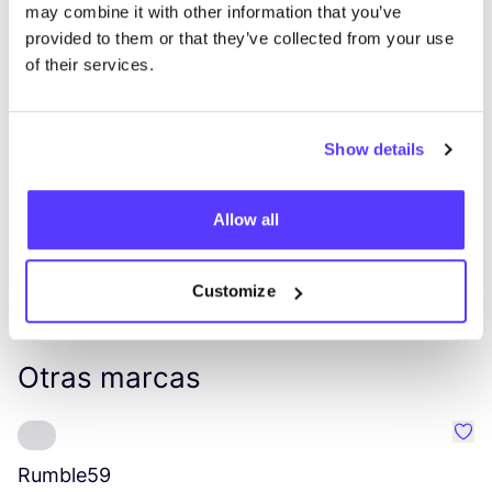
may combine it with other information that you’ve
provided to them or that they’ve collected from your use
of their services.
List
Map
Show details
Allow all
Customize
Otras marcas
Favo
Rumble
59
H