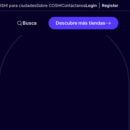
SH! para ciudades
Sobre COSH!
Contáctanos
Login
Register
Busca
Descubre más tiendas