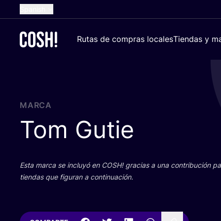
Spanish
English
Rutas de compras locales
Tiendas y ma
Dutch
French
German
Croatian
MARCA
Tom Gutie
Esta mar­ca se inclu­yó en
COSH
! gra­cias a una con­tri­bu­ción 
tien­das que figu­ran a continuación.