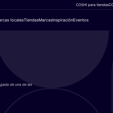
COSH! para tiendas
CO
rcas locales
Tiendas
Marcas
Inspiración
Eventos
paga­da de una de las