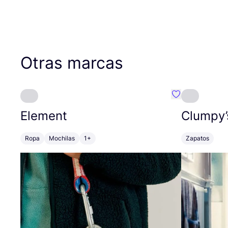
Otras marcas
Favoritos {no
Element
Clumpy’
Ropa
Mochilas
1+
Zapatos