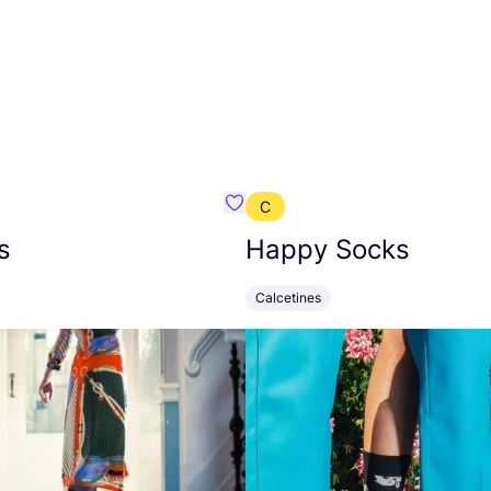
C
mbre}
Favoritos {nombre}
s
Happy Socks
Calcetines