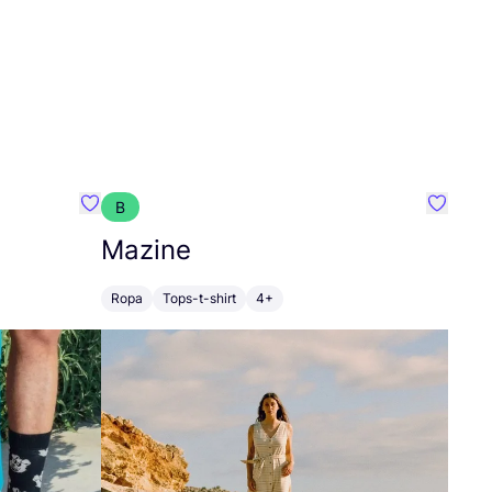
B
Favoritos {nombre}
Favorit
Mazine
Ropa
Tops-t-shirt
4+