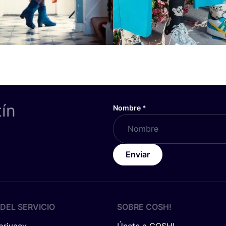
tín
Nombre
*
Enviar
DEL SERVICIO
SOBRE
COSH
!
 privacy
Únete a COSH!