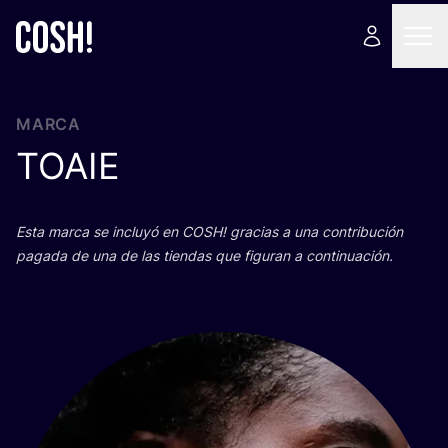
MARCA
TOAIE
Esta mar­ca se inclu­yó en
COSH
! gra­cias a una con­tri­bu­ción
paga­da de una de las tien­das que figu­ran a continuación.