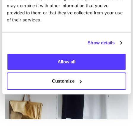
may combine it with other information that you’ve
Annet Veerbeek Styling
T
provided to them or that they’ve collected from your use
Ropa
Joyería
1+
of their services.
Show details
Allow all
Customize
Vi