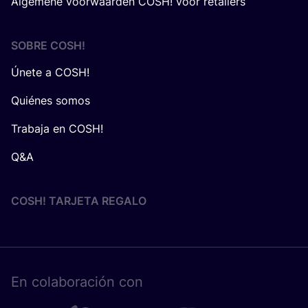
Algemene voorwaarden COSH! voor retailers
SOBRE
COSH
!
Únete a COSH!
Quiénes somos
Trabaja en COSH!
Q&A
COSH! TARJETA REGALO
En cola­bo­ra­ción con