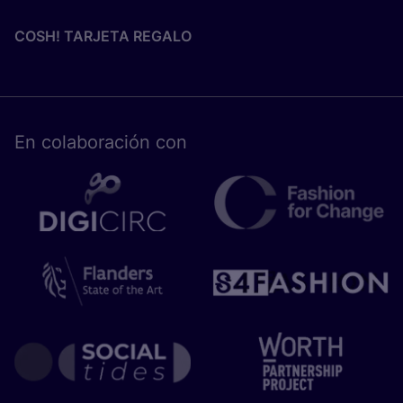
COSH! TARJETA REGALO
En cola­bo­ra­ción con