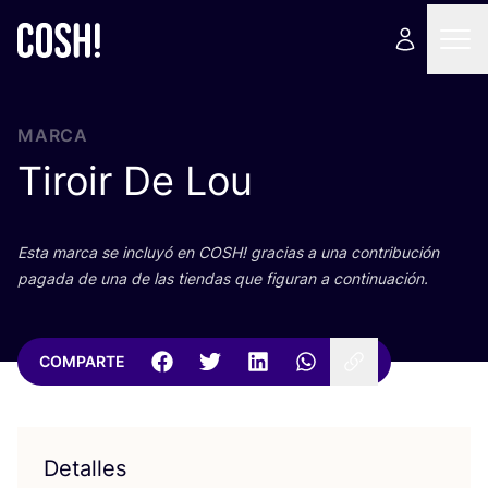
MARCA
Tiroir De Lou
Esta mar­ca se inclu­yó en
COSH
! gra­cias a una con­tri­bu­ción
paga­da de una de las tien­das que figu­ran a continuación.
COMPARTE
Detalles