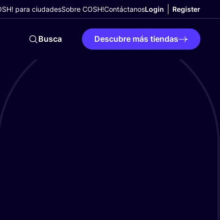
SH! para ciudades
Sobre COSH!
Contáctanos
Login
Register
Busca
Descubre más tiendas