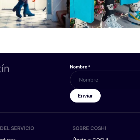
tín
Nombre
*
Enviar
DEL SERVICIO
SOBRE
COSH
!
 privacy
Únete a COSH!