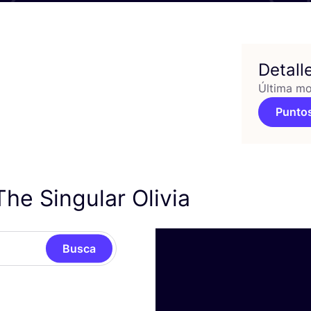
Detall
Última mo
Puntos
he Singular Olivia
Busca