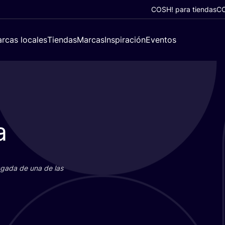
COSH! para tiendas
CO
rcas locales
Tiendas
Marcas
Inspiración
Eventos
a
paga­da de una de las