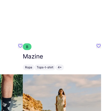
B
Favoritos {nombre}
Favorit
Mazine
Ropa
Tops-t-shirt
4+