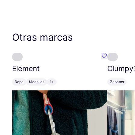
Otras marcas
Favoritos {no
Element
Clumpy’
Ropa
Mochilas
1+
Zapatos