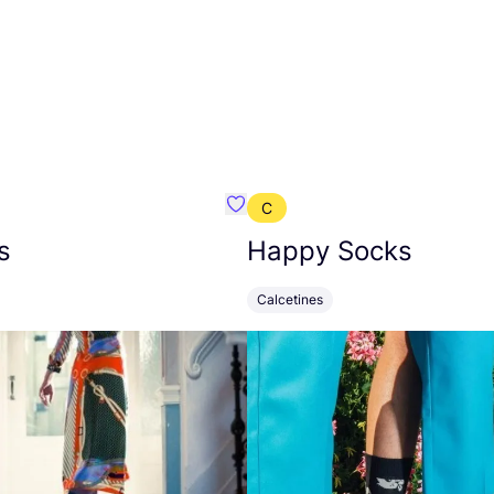
C
mbre}
Favoritos {nombre}
s
Happy Socks
Calcetines