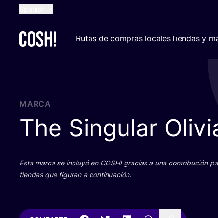
Spanish
English
Rutas de compras locales
Tiendas y ma
Dutch
French
German
Croatian
MARCA
The Singular Olivi
Esta mar­ca se inclu­yó en
COSH
! gra­cias a una con­tri­bu­ción 
tien­das que figu­ran a continuación.