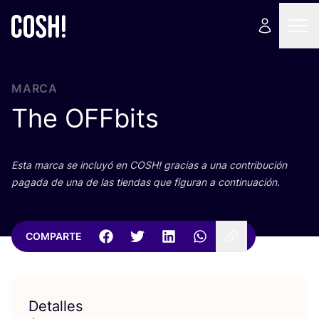
MARCA
The OFFbits
Esta mar­ca se inclu­yó en
COSH
! gra­cias a una con­tri­bu­ción
paga­da de una de las tien­das que figu­ran a continuación.
COMPARTE
Detalles