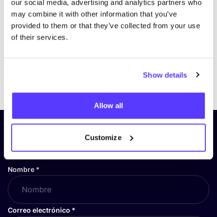
our social media, advertising and analytics partners who
may combine it with other information that you’ve
provided to them or that they’ve collected from your use
of their services.
Show details
Previous
Next
Allow all
¡Suscríbete a nuestro boletín
Customize
y mantente informado!
Nombre
*
Correo electrónico
*