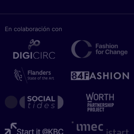
En cola­bo­ra­ción con