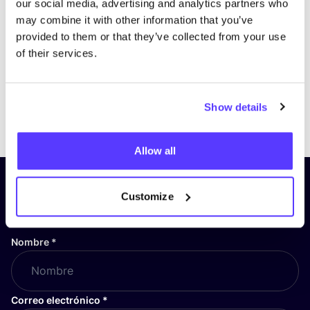
our social media, advertising and analytics partners who
may combine it with other information that you’ve
provided to them or that they’ve collected from your use
of their services.
Show details
Previous
Next
Allow all
¡Suscríbete a nuestro boletín
Customize
y mantente informado!
Nombre
*
Correo electrónico
*