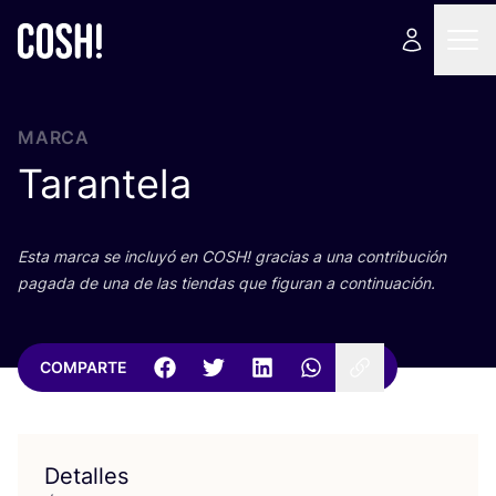
MARCA
Tarantela
Esta mar­ca se inclu­yó en
COSH
! gra­cias a una con­tri­bu­ción
paga­da de una de las tien­das que figu­ran a continuación.
COMPARTE
Detalles