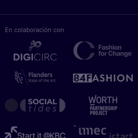
En cola­bo­ra­ción con