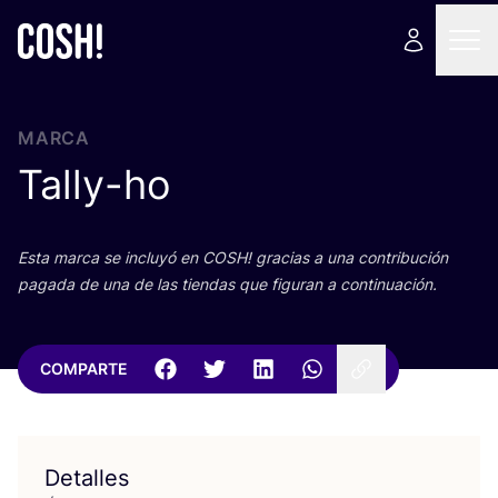
MARCA
Tally-ho
Esta mar­ca se inclu­yó en
COSH
! gra­cias a una con­tri­bu­ción
paga­da de una de las tien­das que figu­ran a continuación.
COMPARTE
Detalles