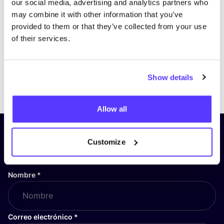
our social media, advertising and analytics partners who
may combine it with other information that you’ve
provided to them or that they’ve collected from your use
of their services.
Show details
Previous
Next
Allow all
¡Suscríbete a nuestro boletín
Customize
y mantente informado!
Nombre
*
Correo electrónico
*