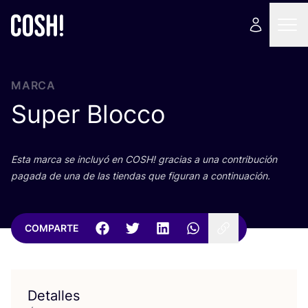
MARCA
Super Blocco
Esta mar­ca se inclu­yó en
COSH
! gra­cias a una con­tri­bu­ción
paga­da de una de las tien­das que figu­ran a continuación.
COMPARTE
Detalles