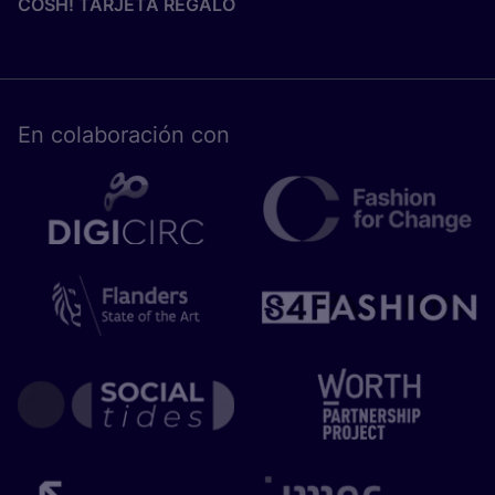
COSH! TARJETA REGALO
En cola­bo­ra­ción con