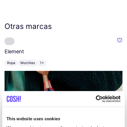
Otras marcas
Favo
Element
C
Ropa
Mochilas
1+
Z
This website uses cookies