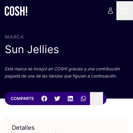
MARCA
Sun Jellies
Esta mar­ca se inclu­yó en
COSH
! gra­cias a una con­tri­bu­ción
paga­da de una de las tien­das que figu­ran a continuación.
COMPARTE
Detalles