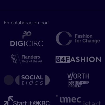
En cola­bo­ra­ción con