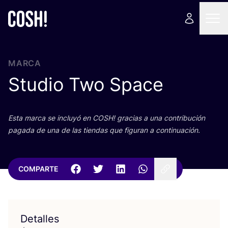
MARCA
Studio Two Space
Esta mar­ca se inclu­yó en
COSH
! gra­cias a una con­tri­bu­ción
paga­da de una de las tien­das que figu­ran a continuación.
COMPARTE
Detalles